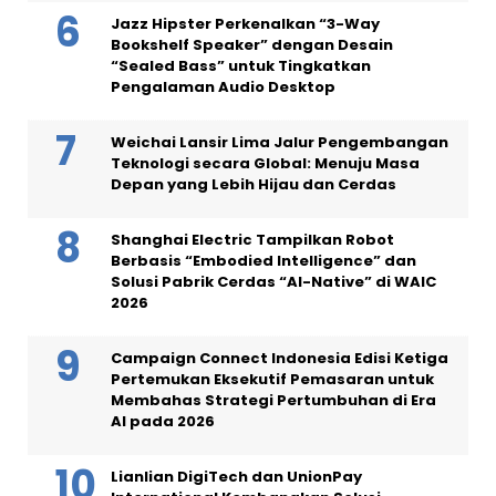
Jazz Hipster Perkenalkan “3-Way
Bookshelf Speaker” dengan Desain
“Sealed Bass” untuk Tingkatkan
Pengalaman Audio Desktop
Weichai Lansir Lima Jalur Pengembangan
Teknologi secara Global: Menuju Masa
Depan yang Lebih Hijau dan Cerdas
Shanghai Electric Tampilkan Robot
Berbasis “Embodied Intelligence” dan
Solusi Pabrik Cerdas “AI-Native” di WAIC
2026
Campaign Connect Indonesia Edisi Ketiga
Pertemukan Eksekutif Pemasaran untuk
Membahas Strategi Pertumbuhan di Era
AI pada 2026
Lianlian DigiTech dan UnionPay