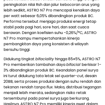
peningkatan nilai Rsh dan jalur kebocoran arus yang
lebih sedikit, ASTRO N7 Pro mencapai kenaikan daya
per watt sebesar 6,05% dibandingkan produk BC.
Performa tersebut menjaga produksi energi tetap
stabil pada pagi hari, sore hari, dan saat cuaca
berawan. Dengan koefisien suhu -0,26%/°C, ASTRO
N7 Pro mampu mempertahankan kinerja
pembangkitan daya yang konsisten di wilayah
bersuhu tinggi.
Didukung tingkat
bifaciality
hingga 85±5%, ASTRO N7
Pro memberikan tambahan daya
bifacial
berkisar 1–
3% dibandingkan produk BC. Keandalan panel surya
ini turut didukung tata letak sel
quarter-cut
, desain
20BB, serta proses produksi dengan suhu rendah dan
tekanan rendah tanpa
flux
. Maka, distribusi tegangan
menjadi lebih merata, sedangkan risiko retak
tersembunyi pada panel surya juga berkurang.
Hasilnya, ASTRO N7 Pro memiliki kinerja awet dalam