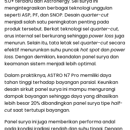
5.0+ terbaru dari Astronergy. Sel surya ini
mengintegrasikan berbagai teknologi unggulan
seperti ASP, PF, dan SNOP. Desain
quarter-cut
menjadi salah satu peningkatan penting pada
produk tersebut. Berkat teknologi sel
quarter-cut
,
arus internal sel berkurang sehingga
power loss
juga
menurun. Selain itu, tata letak sel
quarter-cut
secara
efektif menurunkan suhu puncak
hot spot
dan
power
loss
. Dengan demikian, keandalan panel surya dan
keamanan sistem menjadi lebih optimal.
Dalam praktiknya, ASTRO N7 Pro memiliki daya
tahan tinggi terhadap bayangan parsial. Keunikan
desain sirkuit panel surya ini mampu mengurangi
dampak bayangan sehingga daya yang dihasilkan
lebih besar 20% dibandingkan panel surya tipe
half-
cut
saat tertutupi bayangan.
Panel surya ini juga memberikan performa andal
pada kondisi iradiasi rendah dan suhu tinggi. Dengan