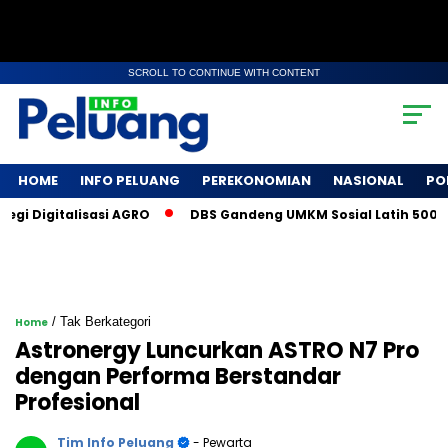
SCROLL TO CONTINUE WITH CONTENT
HOME
INFO PELUANG
PEREKONOMIAN
NASIONAL
PO
 Digitalisasi AGRO
DBS Gandeng UMKM Sosial Latih 500 Peta
/ Tak Berkategori
Home
Astronergy Luncurkan ASTRO N7 Pro
dengan Performa Berstandar
Profesional
Tim Info Peluang
- Pewarta