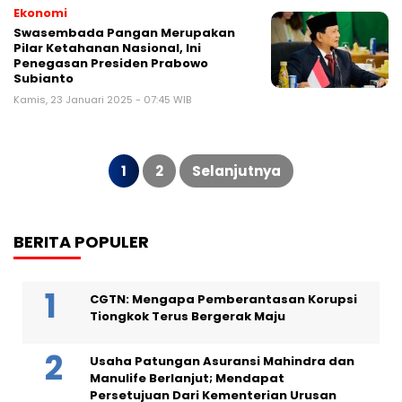
Ekonomi
Swasembada Pangan Merupakan
Pilar Ketahanan Nasional, Ini
Penegasan Presiden Prabowo
Subianto
Kamis, 23 Januari 2025 - 07:45 WIB
Paginasi
pos
1
2
Selanjutnya
BERITA POPULER
CGTN: Mengapa Pemberantasan Korupsi
Tiongkok Terus Bergerak Maju
Usaha Patungan Asuransi Mahindra dan
Manulife Berlanjut; Mendapat
Persetujuan Dari Kementerian Urusan