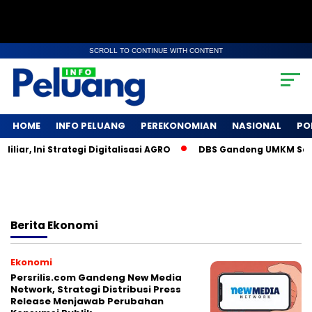
SCROLL TO CONTINUE WITH CONTENT
HOME
INFO PELUANG
PEREKONOMIAN
NASIONAL
PO
, Ini Strategi Digitalisasi AGRO
DBS Gandeng UMKM Sosial L
Berita
Ekonomi
Ekonomi
Persrilis.com Gandeng New Media
Network, Strategi Distribusi Press
Release Menjawab Perubahan