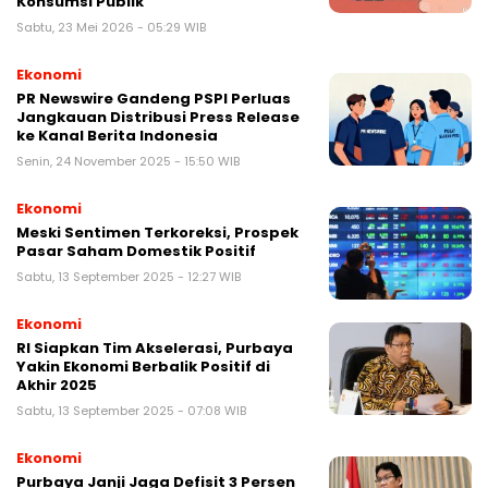
Konsumsi Publik
Sabtu, 23 Mei 2026 - 05:29 WIB
Ekonomi
PR Newswire Gandeng PSPI Perluas
Jangkauan Distribusi Press Release
ke Kanal Berita Indonesia
Senin, 24 November 2025 - 15:50 WIB
Ekonomi
Meski Sentimen Terkoreksi, Prospek
Pasar Saham Domestik Positif
Sabtu, 13 September 2025 - 12:27 WIB
Ekonomi
RI Siapkan Tim Akselerasi, Purbaya
Yakin Ekonomi Berbalik Positif di
Akhir 2025
Sabtu, 13 September 2025 - 07:08 WIB
Ekonomi
Purbaya Janji Jaga Defisit 3 Persen