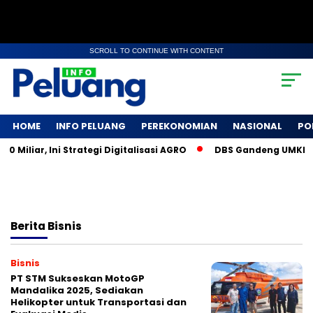
SCROLL TO CONTINUE WITH CONTENT
HOME
INFO PELUANG
PEREKONOMIAN
NASIONAL
PO
liar, Ini Strategi Digitalisasi AGRO
DBS Gandeng UMKM Sosi
Berita
Bisnis
Bisnis
PT STM Sukseskan MotoGP
Mandalika 2025, Sediakan
Helikopter untuk Transportasi dan