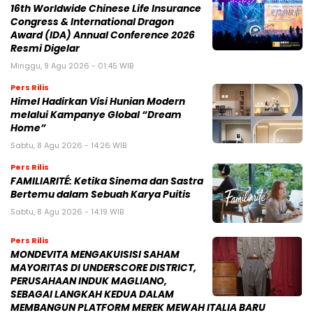
16th Worldwide Chinese Life Insurance
Congress & International Dragon
Award (IDA) Annual Conference 2026
Resmi Digelar
Minggu, 9 Agu 2026 - 01:45 WIB
Pers Rilis
Himel Hadirkan Visi Hunian Modern
melalui Kampanye Global “Dream
Home”
Sabtu, 8 Agu 2026 - 14:26 WIB
Pers Rilis
FAMILIARITÉ: Ketika Sinema dan Sastra
Bertemu dalam Sebuah Karya Puitis
Sabtu, 8 Agu 2026 - 14:19 WIB
Pers Rilis
MONDEVITA MENGAKUISISI SAHAM
MAYORITAS DI UNDERSCORE DISTRICT,
PERUSAHAAN INDUK MAGLIANO,
SEBAGAI LANGKAH KEDUA DALAM
MEMBANGUN PLATFORM MEREK MEWAH ITALIA BARU