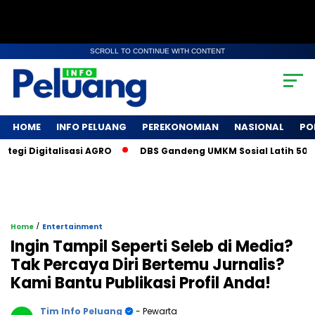
SCROLL TO CONTINUE WITH CONTENT
HOME
INFO PELUANG
PEREKONOMIAN
NASIONAL
PO
i Digitalisasi AGRO
DBS Gandeng UMKM Sosial Latih 500 Pet
/
Home
Entertainment
Ingin Tampil Seperti Seleb di Media?
Tak Percaya Diri Bertemu Jurnalis?
Kami Bantu Publikasi Profil Anda!
Tim Info Peluang
- Pewarta