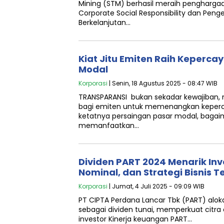
Mining (STM) berhasil meraih penghargaa
Corporate Social Responsibility dan Pe
Berkelanjutan…
Kiat Jitu Emiten Raih Keperca
Modal
Korporasi
| Senin, 18 Agustus 2025 - 08:47 WIB
TRANSPARANSI bukan sekadar kewajiban, m
bagi emiten untuk memenangkan keperca
ketatnya persaingan pasar modal, bagai
memanfaatkan…
Dividen PART 2024 Menarik Inv
Nominal, dan Strategi Bisnis T
Korporasi
| Jumat, 4 Juli 2025 - 09:09 WIB
PT CIPTA Perdana Lancar Tbk (PART) alok
sebagai dividen tunai, memperkuat citr
investor Kinerja keuangan PART…