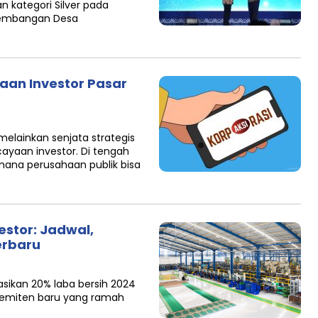
n kategori Silver pada
ngembangan Desa
yaan Investor Pasar
elainkan senjata strategis
yaan investor. Di tengah
mana perusahaan publik bisa
estor: Jadwal,
erbaru
asikan 20% laba bersih 2024
a emiten baru yang ramah