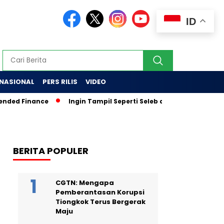
ID
RNASIONAL
PERS RILIS
VIDEO
ed Finance
Ingin Tampil Seperti Seleb di Media? Tak Percaya
BERITA POPULER
CGTN: Mengapa
Pemberantasan Korupsi
Tiongkok Terus Bergerak
Maju