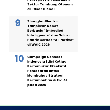
Sektor Tambang Otonom
di Pasar Global
Shanghai Electric
Tampilkan Robot
Berbasis “Embodied
Intelligence” dan Solusi
Pabrik Cerdas “AI-Native”
di WAIC 2026
Campaign Connect
Indonesia Edisi Ketiga
Pertemukan Eksekutif
Pemasaran untuk
Membahas Strategi
Pertumbuhan di Era AI
pada 2026