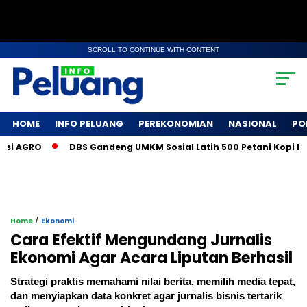
SCROLL TO CONTINUE WITH CONTENT
HOME
INFO PELUANG
PEREKONOMIAN
NASIONAL
PO
O
DBS Gandeng UMKM Sosial Latih 500 Petani Kopi Lewat Pe
/
Home
Ekonomi
Cara Efektif Mengundang Jurnalis
Ekonomi Agar Acara Liputan Berhasil
Strategi praktis memahami nilai berita, memilih media tepat,
dan menyiapkan data konkret agar jurnalis bisnis tertarik