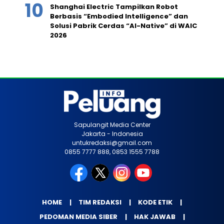
Shanghai Electric Tampilkan Robot
Berbasis “Embodied Intelligence” dan
Solusi Pabrik Cerdas “AI-Native” di WAIC
2026
Sapulangit Media Center
Jakarta - Indonesia
untukredaksi@gmail.com
0855 7777 888, 0853 1555 7788
HOME
TIM REDAKSI
KODE ETIK
PEDOMAN MEDIA SIBER
HAK JAWAB