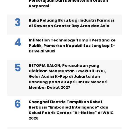
Persetujuan Dari Kementerian Urusan
Korporasi
Buka Peluang Baru bagi Industri Farmasi
di Kawasan Greater Bay Area dan Asia
InfiMotion Technology Tampil Perdana ke
Publik, Pamerkan Kapabilitas Lengkap E-
Drive di Wuxi
RETOPIA SALON, Perusahaan yang
Didirikan oleh Mantan Eksekutif HYBE,
Gelar Audisi K-Pop di Jakarta dan
Bandung pada 30 April untuk Mencari
Member Debut 2027
Shanghai Electric Tampilkan Robot
Berbasis “Embodied Intelligence” dan
Solusi Pabrik Cerdas “AI-Native” di WAIC
2026