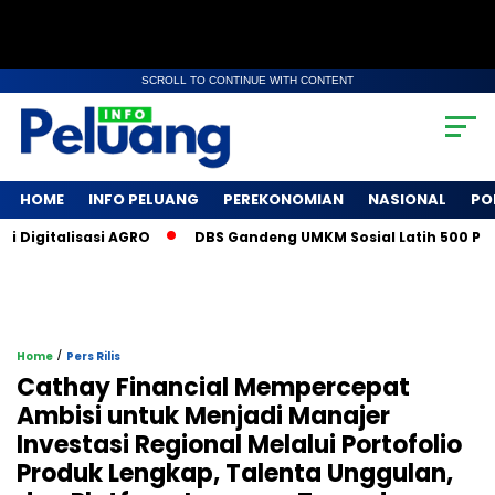
SCROLL TO CONTINUE WITH CONTENT
HOME
INFO PELUANG
PEREKONOMIAN
NASIONAL
PO
italisasi AGRO
DBS Gandeng UMKM Sosial Latih 500 Petani K
/
Home
Pers Rilis
Cathay Financial Mempercepat
Ambisi untuk Menjadi Manajer
Investasi Regional Melalui Portofolio
Produk Lengkap, Talenta Unggulan,