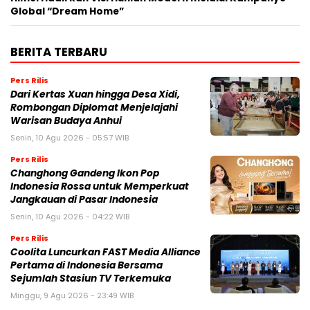
Global “Dream Home”
BERITA TERBARU
Pers Rilis
Dari Kertas Xuan hingga Desa Xidi,
Rombongan Diplomat Menjelajahi
Warisan Budaya Anhui
Senin, 10 Agu 2026 - 05:57 WIB
Pers Rilis
Changhong Gandeng Ikon Pop
Indonesia Rossa untuk Memperkuat
Jangkauan di Pasar Indonesia
Senin, 10 Agu 2026 - 04:22 WIB
Pers Rilis
Coolita Luncurkan FAST Media Alliance
Pertama di Indonesia Bersama
Sejumlah Stasiun TV Terkemuka
Minggu, 9 Agu 2026 - 23:49 WIB