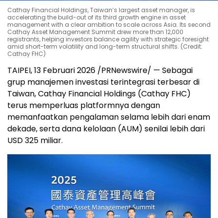
Cathay Financial Holdings, Taiwan’s largest asset manager, is
accelerating the build-out of its third growth engine in asset
management with a clear ambition to scale across Asia. Its second
Cathay Asset Management Summit drew more than 12,000
registrants, helping investors balance agility with strategic foresight
amid short-term volatility and long-term structural shifts. (Credit:
Cathay FHC)
TAIPEI, 13 Februari 2026 /PRNewswire/ — Sebagai
grup manajemen investasi terintegrasi terbesar di
Taiwan, Cathay Financial Holdings (Cathay FHC)
terus memperluas platformnya dengan
memanfaatkan pengalaman selama lebih dari enam
dekade, serta dana kelolaan (AUM) senilai lebih dari
USD 325 miliar.