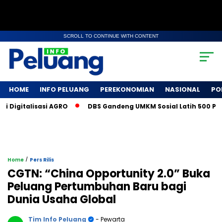
SCROLL TO CONTINUE WITH CONTENT
HOME
INFO PELUANG
PEREKONOMIAN
NASIONAL
PO
igitalisasi AGRO
DBS Gandeng UMKM Sosial Latih 500 Petani
/
Home
Pers Rilis
CGTN: “China Opportunity 2.0” Buka
Peluang Pertumbuhan Baru bagi
Dunia Usaha Global
Tim Info Peluang
- Pewarta