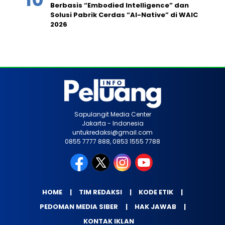
Berbasis “Embodied Intelligence” dan
Solusi Pabrik Cerdas “AI-Native” di WAIC
2026
Sapulangit Media Center
Jakarta - Indonesia
untukredaksi@gmail.com
0855 7777 888, 0853 1555 7788
HOME
TIM REDAKSI
KODE ETIK
PEDOMAN MEDIA SIBER
HAK JAWAB
KONTAK IKLAN