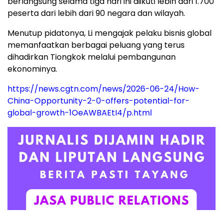
berlangsung selama tiga hari ini diikuti lebih dari 1.700
peserta dari lebih dari 90 negara dan wilayah.
Menutup pidatonya, Li mengajak pelaku bisnis global
memanfaatkan berbagai peluang yang terus
dihadirkan Tiongkok melalui pembangunan
ekonominya.
https://news.cgtn.com/news/2026-06-24/How-
China-Opportunity-2-0-offers-potential-for-
global-growth-1OeAWBAEtI4/p.html