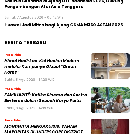
Seluruh Skenario di Ajang DTI Indonesia 2026, Dukung
Pengembangan AI di Asia Tenggara
Jumat, 7 Agustus 2026 - 00:42 WIB
Huawei Jadi Mitra bagi Ajang GSMA M360 ASEAN 2026
BERITA TERBARU
Pers Rilis
Himel Hadirkan Visi Hunian Modern
melalui Kampanye Global “Dream
Home”
Sabtu, 8 Agu 2026 - 14:26 WIB
Pers Rilis
FAMILIARITÉ: Ketika Sinema dan Sastra
Bertemu dalam Sebuah Karya Puitis
Sabtu, 8 Agu 2026 - 14:19 WIB
Pers Rilis
MONDEVITA MENGAKUISISI SAHAM
MAYORITAS DI UNDERSCORE DISTRICT,