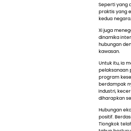
Seperti yang 
praktis yang 
kedua negara
Xi juga mene
dinamika int
hubungan deng
kawasan.
Untuk itu, i
pelaksanaan 
program kese
berdampak nyat
industri, kec
diharapkan se
Hubungan eko
positif. Berd
Tiongkok tela
tahun berturu