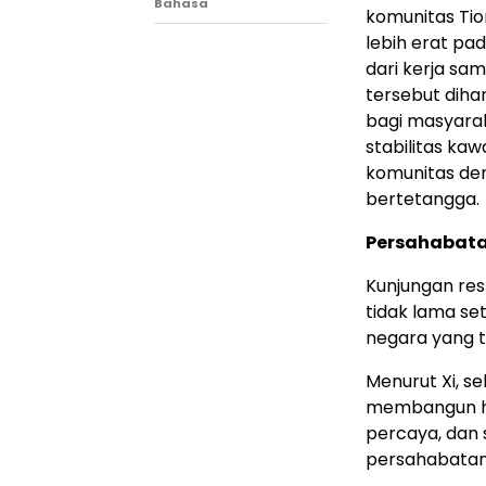
Bahasa
komunitas Ti
lebih erat pa
dari kerja sam
tersebut dih
bagi masyara
stabilitas ka
komunitas de
bertetangga.
Persahabata
Kunjungan res
tidak lama se
negara yang ter
Menurut Xi, se
membangun hu
percaya, dan 
persahabatan 