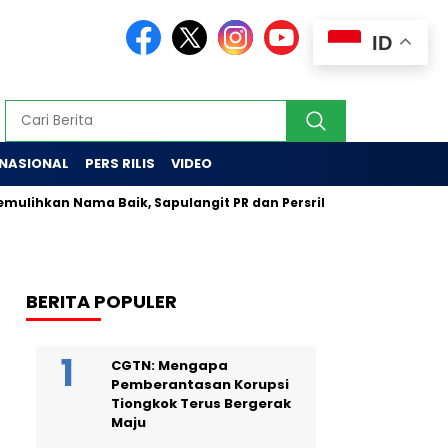
ID
RNASIONAL
PERS RILIS
VIDEO
hkan Nama Baik, Sapulangit PR dan Persrilis.com Bisa Tayangkan 
BERITA POPULER
CGTN: Mengapa
Pemberantasan Korupsi
Tiongkok Terus Bergerak
Maju