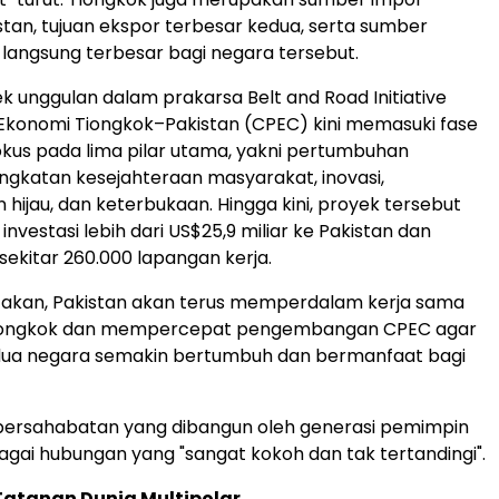
stan, tujuan ekspor terbesar kedua, serta sumber
g langsung terbesar bagi negara tersebut.
k unggulan dalam prakarsa Belt and Road Initiative
r Ekonomi Tiongkok–Pakistan (CPEC) kini memasuki fase
okus pada lima pilar utama, yakni pertumbuhan
ngkatan kesejahteraan masyarakat, inovasi,
ijau, dan keterbukaan. Hingga kini, proyek tersebut
investasi lebih dari US$25,9 miliar ke Pakistan dan
ekitar 260.000 lapangan kerja.
takan, Pakistan akan terus memperdalam kerja sama
Tiongkok dan mempercepat pengembangan CPEC agar
ua negara semakin bertumbuh dan bermanfaat bagi
persahabatan yang dibangun oleh generasi pemimpin
agai hubungan yang "sangat kokoh dan tak tertandingi".
atanan Dunia Multipolar