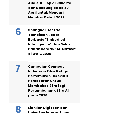
Audisi K-Pop di Jakarta
dan Bandung pada 30
April untuk Mencari
Member Debut 2027
Shanghai Electric
Tampilkan Robot
Berbasis “Embodied
Intelligence” dan Solusi
Pabrik Cerdas “AI-Native”
di WAIC 2026
Campaign Connect
Indonesia Edisi Ketiga
Pertemukan Eksekutif
Pemasaran untuk
Membahas Strategi
Pertumbuhan di Era AI
pada 2026
Lianlian DigiTech dan
UnionPay International