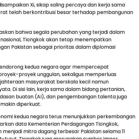
disampaikan Xi, sikap saling percaya dan kerja sama
erat telah berkontribusi besar terhadap pembangunan
.
gaskan bahwa segala perubahan yang terjadi dalam
ernasional, Tiongkok akan tetap menempatkan
an Pakistan sebagai prioritas dalam diplomasi
a mendorong kedua negara agar mempercepat
proyek-proyek unggulan, sekaligus memperluas
jahteraan masyarakat berskala kecil namun
a. Di sisi lain, kerja sama dalam bidang pertanian,
erdasan buatan (AI), dan pengembangan talenta juga
makin diperkuat.
nomi kedua negara terus menunjukkan perkembangan
asarkan data Kementerian Perdagangan Tiongkok,
h menjadi mitra dagang terbesar Pakistan selama 11
t-turut. Tiongkok juga merupakan sumber impor