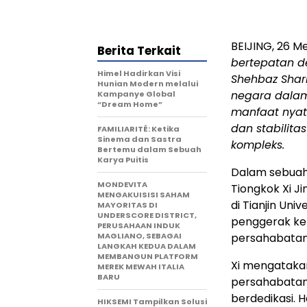
BEIJING, 26 M
Berita Terkait
bertepatan d
Himel Hadirkan Visi
Shehbaz Shar
Hunian Modern melalui
negara dala
Kampanye Global
“Dream Home”
manfaat nyat
dan stabilit
FAMILIARITÉ: Ketika
Sinema dan Sastra
kompleks.
Bertemu dalam Sebuah
Karya Puitis
Dalam sebuah 
MONDEVITA
Tiongkok Xi J
MENGAKUISISI SAHAM
di Tianjin Un
MAYORITAS DI
UNDERSCORE DISTRICT,
penggerak ker
PERUSAHAAN INDUK
MAGLIANO, SEBAGAI
persahabatan
LANGKAH KEDUA DALAM
MEMBANGUN PLATFORM
Xi mengatakan
MEREK MEWAH ITALIA
BARU
persahabatan 
berdedikasi. 
HIKSEMI Tampilkan Solusi