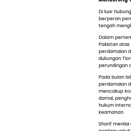
Di luar hubung
berperan pent
tengah mengh
Dalam pertem
Pakistan ata
perdamaian di
dukungan Tio
perundingan a
Pada bulan la
perdamaian da
mencakup kom
damai, pengh
hukum intern
keamanan.
Sharif menila
penting untu