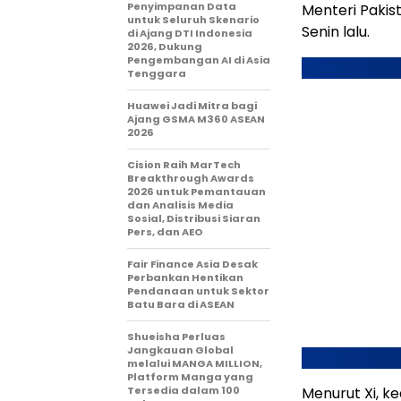
Penyimpanan Data
Menteri Pakist
untuk Seluruh Skenario
Senin lalu.
di Ajang DTI Indonesia
2026, Dukung
Pengembangan AI di Asia
Tenggara
Huawei Jadi Mitra bagi
Ajang GSMA M360 ASEAN
2026
Cision Raih MarTech
Breakthrough Awards
2026 untuk Pemantauan
dan Analisis Media
Sosial, Distribusi Siaran
Pers, dan AEO
Fair Finance Asia Desak
Perbankan Hentikan
Pendanaan untuk Sektor
Batu Bara di ASEAN
Shueisha Perluas
Jangkauan Global
melalui MANGA MILLION,
Platform Manga yang
Tersedia dalam 100
Menurut Xi, 