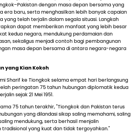
ongkok–Pakistan dengan masa depan bersama yang
da era baru, serta menghasilkan lebih banyak capaian
a yang telah terjalin dalam segala situasi. Langkah
arapkan dapat memberikan manfaat yang lebih besar
kat kedua negara, mendukung perdamaian dan
wasan, sekaligus menjadi contoh bagi pembangunan
ngan masa depan bersama di antara negara-negara
n yang Kian Kokoh
mi Sharif ke Tiongkok selama empat hari berlangsung
telah peringatan 75 tahun hubungan diplomatik kedua
jalin sejak 21 Mei 1951.
lama 75 tahun terakhir, "Tiongkok dan Pakistan terus
bungan yang dilandasi sikap saling memahami, saling
saling mendukung, serta berhasil menjalin
tradisional yang kuat dan tidak tergoyahkan."