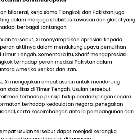
an bilateral, kerja sama Tiongkok dan Pakistan juga
ing dalam menjaga stabilitas kawasan dan global yang
adapi berbagai tantangan.
uan tersebut, Xi menyampaikan apresiasi kepada
s peran aktifnya dalam mendukung upaya pemulihan
 Timur Tengah. Sementara itu, Sharif mengapresiasi
ngkok terhadap peran mediasi Pakistan dalam
ntara Amerika Serikat dan Iran.
lu, Xi mengajukan empat usulan untuk mendorong
n stabilitas di Timur Tengah. Usulan tersebut
itmen terhadap prinsip hidup berdampingan secara
ormatan terhadap kedaulatan negara, penegakan
asional, serta keseimbangan antara pembangunan dan
i empat usulan tersebut dapat menjadi kerangka
k mewujudkan perdamaian di kawasan.