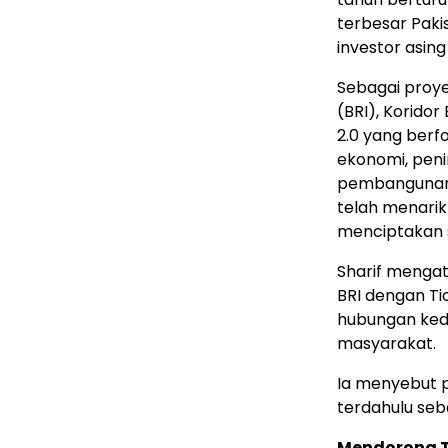
terbesar Paki
investor asin
Sebagai proye
(BRI), Korido
2.0 yang berf
ekonomi, peni
pembangunan h
telah menarik 
menciptakan s
Sharif menga
BRI dengan 
hubungan ked
masyarakat.
Ia menyebut 
terdahulu seb
Mendorong T