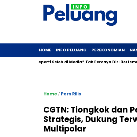
HOME
INFO PELUANG
PEREKONOMIAN
NA
gin Tampil Seperti Seleb di Media? Tak Percaya Diri Bertemu Jurna
Home
Pers Rilis
/
CGTN: Tiongkok dan P
Strategis, Dukung Te
Multipolar