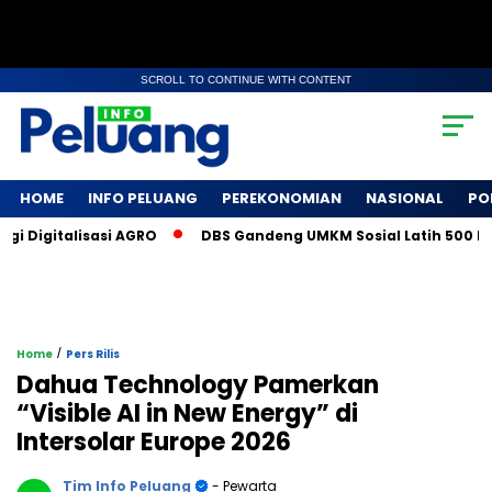
SCROLL TO CONTINUE WITH CONTENT
HOME
INFO PELUANG
PEREKONOMIAN
NASIONAL
PO
igitalisasi AGRO
DBS Gandeng UMKM Sosial Latih 500 Petani
/
Home
Pers Rilis
Dahua Technology Pamerkan
“Visible AI in New Energy” di
Intersolar Europe 2026
Tim Info Peluang
- Pewarta