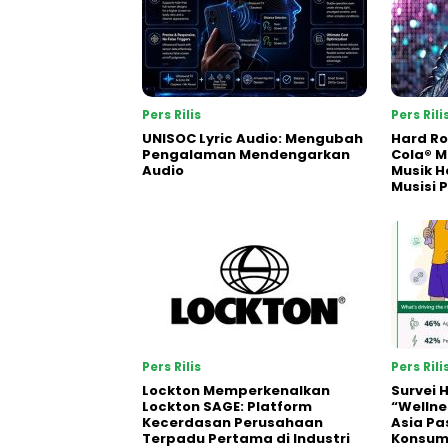
Pers Rilis
Pers Rili
UNISOC Lyric Audio: Mengubah
Hard Ro
Pengalaman Mendengarkan
Cola® M
Audio
Musik H
Musisi 
Pers Rilis
Pers Rili
Lockton Memperkenalkan
Survei 
Lockton SAGE: Platform
“Wellne
Kecerdasan Perusahaan
Asia Pa
Terpadu Pertama di Industri
Konsum