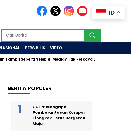
ID
RNASIONAL
PERS RILIS
VIDEO
mpil Seperti Seleb di Media? Tak Percaya Diri Bertemu Jurnalis? K
BERITA POPULER
CGTN: Mengapa
Pemberantasan Korupsi
Tiongkok Terus Bergerak
Maju