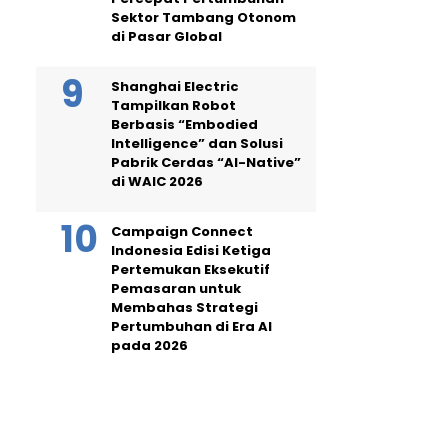
Sektor Tambang Otonom
di Pasar Global
Shanghai Electric
Tampilkan Robot
Berbasis “Embodied
Intelligence” dan Solusi
Pabrik Cerdas “AI-Native”
di WAIC 2026
Campaign Connect
Indonesia Edisi Ketiga
Pertemukan Eksekutif
Pemasaran untuk
Membahas Strategi
Pertumbuhan di Era AI
pada 2026