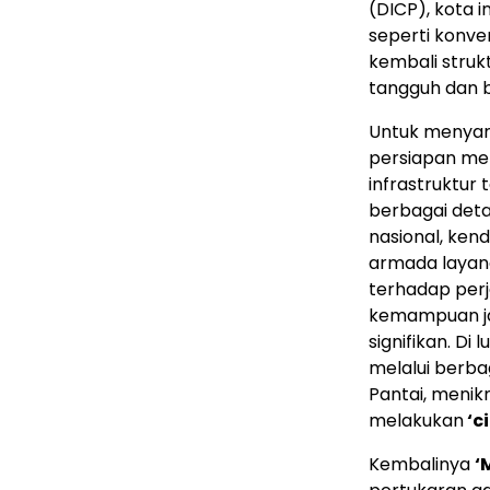
(DICP), kota 
seperti konve
kembali struk
tangguh dan be
Untuk menyamb
persiapan men
infrastruktur
berbagai deta
nasional, ken
armada layana
terhadap perj
kemampuan jar
signifikan. Di
melalui berbag
Pantai, menik
melakukan
‘c
Kembalinya
‘