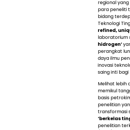
regional yang 
para peneliti
bidang terdep
Teknologi Tin
refined, uni
laboratorium 
hidrogen’
ya
perangkat lun
daya ilmu pe
inovasi tekn
saing inti ba
Melihat lebih
memikul tangg
basis petroki
penelitian ya
transformasi 
‘berkelas tin
penelitian ter