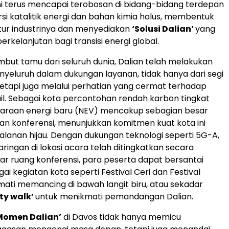
ini terus mencapai terobosan di bidang-bidang terdepan
rsi katalitik energi dan bahan kimia halus, membentuk
tur industrinya dan menyediakan
‘Solusi Dalian’
yang
rkelanjutan bagi transisi energi global.
ut tamu dari seluruh dunia, Dalian telah melakukan
yeluruh dalam dukungan layanan, tidak hanya dari segi
 tetapi juga melalui perhatian yang cermat terhadap
il. Sebagai kota percontohan rendah karbon tingkat
daraan energi baru (NEV) mencakup sebagian besar
n konferensi, menunjukkan komitmen kuat kota ini
alanan hijau. Dengan dukungan teknologi seperti 5G-A,
ingan di lokasi acara telah ditingkatkan secara
 luar ruang konferensi, para peserta dapat bersantai
ai kegiatan kota seperti Festival Ceri dan Festival
mati memancing di bawah langit biru, atau sekadar
ity walk’
untuk menikmati pemandangan Dalian.
Momen Dalian’
di Davos tidak hanya memicu