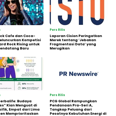
s
Pers Rilis
ck Cafe dan Coca-
Laporan Cision Peringatkan
eluncurkan Kompetisi
Merek tentang ‘Jebakan
ard Rock Rising untuk
Fragmentasi Data’ yang
Pendatang Baru
Merugikan
s
Pers Rilis
Herbalife: Budaya
PCG Global Rampungkan
ss” Kian Menguat di
Pendanaan Pra-Seri A,
sifik, Empat dari Lima
Tangkap Peluang dari
en Memprioritaskan
Pesatnya Kebutuhan Energi di