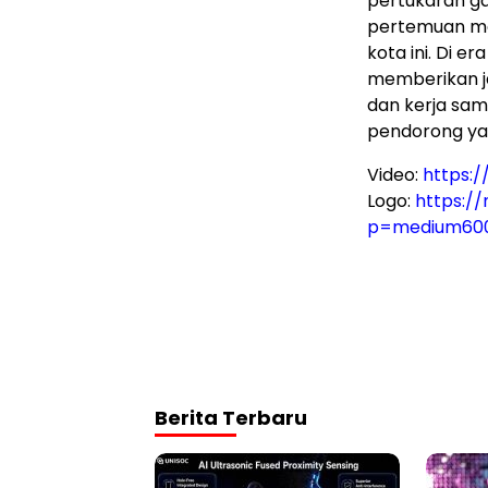
pertukaran g
pertemuan me
kota ini. Di e
memberikan j
dan kerja sam
pendorong ya
Video:
https:
Logo:
https:/
p=medium60
Berita Terbaru