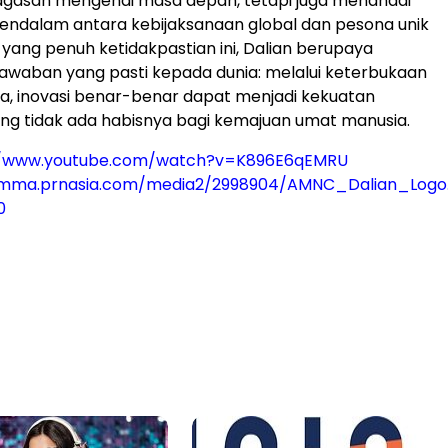
agasan mengenai masa depan, tetapi juga menandai
ndalam antara kebijaksanaan global dan pesona unik
ra yang penuh ketidakpastian ini, Dalian berupaya
awaban yang pasti kepada dunia: melalui keterbukaan
a, inovasi benar-benar dapat menjadi kekuatan
ng tidak ada habisnya bagi kemajuan umat manusia.
//www.youtube.com/watch?v=K896E6qEMRU
/mma.prnasia.com/media2/2998904/AMNC_Dalian_Logo.
0