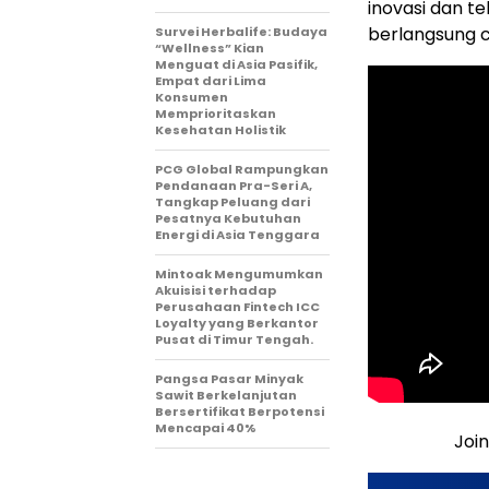
inovasi dan t
berlangsung 
Survei Herbalife: Budaya
“Wellness” Kian
Menguat di Asia Pasifik,
Empat dari Lima
Konsumen
Memprioritaskan
Kesehatan Holistik
PCG Global Rampungkan
Pendanaan Pra-Seri A,
Tangkap Peluang dari
Pesatnya Kebutuhan
Energi di Asia Tenggara
Mintoak Mengumumkan
Akuisisi terhadap
Perusahaan Fintech ICC
Loyalty yang Berkantor
Pusat di Timur Tengah.
Pangsa Pasar Minyak
Sawit Berkelanjutan
Bersertifikat Berpotensi
Mencapai 40%
Joi