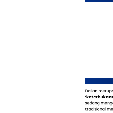
Dalian merup
‘keterbukaan
sedang mengal
tradisional m