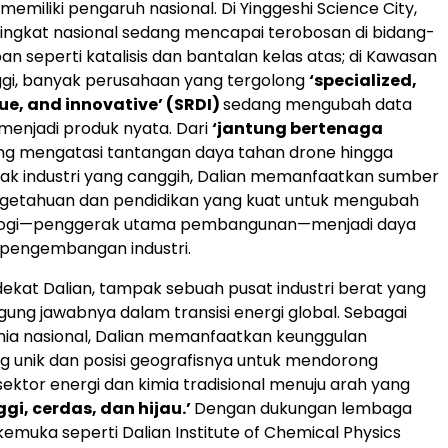
memiliki pengaruh nasional. Di Yinggeshi Science City,
 tingkat nasional sedang mencapai terobosan di bidang-
an seperti katalisis dan bantalan kelas atas; di Kawasan
ggi, banyak perusahaan yang tergolong
‘specialized,
que, and innovative’ (SRDI)
sedang mengubah data
menjadi produk nyata. Dari
‘jantung bertenaga
ng mengatasi tantangan daya tahan drone hingga
ak industri yang canggih, Dalian memanfaatkan sumber
ngetahuan dan pendidikan yang kuat untuk mengubah
ologi—penggerak utama pembangunan—menjadi daya
gi pengembangan industri.
 dekat Dalian, tampak sebuah pusat industri berat yang
ung jawabnya dalam transisi energi global. Sebagai
mia nasional, Dalian memanfaatkan keunggulan
ng unik dan posisi geografisnya untuk mendorong
sektor energi dan kimia tradisional menuju arah yang
ggi, cerdas, dan hijau.’
Dengan dukungan lembaga
kemuka seperti Dalian Institute of Chemical Physics