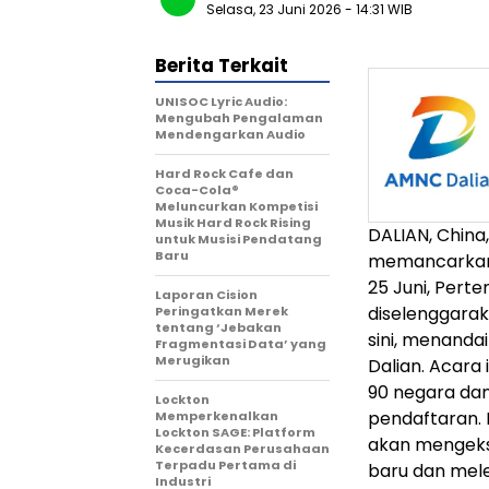
Selasa, 23 Juni 2026
- 14:31 WIB
Berita Terkait
UNISOC Lyric Audio:
Mengubah Pengalaman
Mendengarkan Audio
Hard Rock Cafe dan
Coca-Cola®
Meluncurkan Kompetisi
Musik Hard Rock Rising
DALIAN, China
untuk Musisi Pendatang
Baru
memancarkan v
25 Juni, Per
Laporan Cision
diselenggarak
Peringatkan Merek
tentang ‘Jebakan
sini, menanda
Fragmentasi Data’ yang
Merugikan
Dalian. Acara 
90 negara dan
Lockton
pendaftaran.
Memperkenalkan
Lockton SAGE: Platform
akan mengek
Kecerdasan Perusahaan
Terpadu Pertama di
baru dan mel
Industri