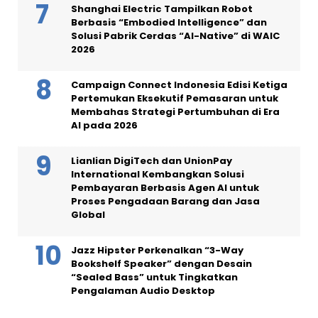
Shanghai Electric Tampilkan Robot
Berbasis “Embodied Intelligence” dan
Solusi Pabrik Cerdas “AI-Native” di WAIC
2026
Campaign Connect Indonesia Edisi Ketiga
Pertemukan Eksekutif Pemasaran untuk
Membahas Strategi Pertumbuhan di Era
AI pada 2026
Lianlian DigiTech dan UnionPay
International Kembangkan Solusi
Pembayaran Berbasis Agen AI untuk
Proses Pengadaan Barang dan Jasa
Global
Jazz Hipster Perkenalkan “3-Way
Bookshelf Speaker” dengan Desain
“Sealed Bass” untuk Tingkatkan
Pengalaman Audio Desktop