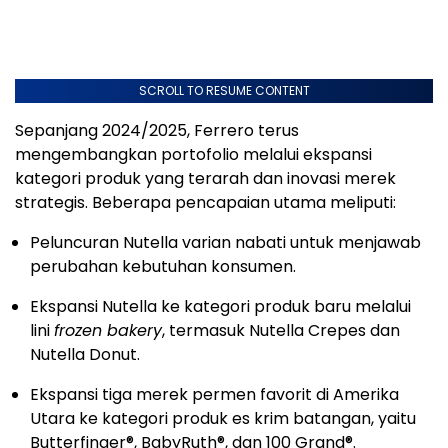
SCROLL TO RESUME CONTENT
Sepanjang 2024/2025, Ferrero terus
mengembangkan portofolio melalui ekspansi
kategori produk yang terarah dan inovasi merek
strategis. Beberapa pencapaian utama meliputi:
Peluncuran Nutella varian nabati untuk menjawab
perubahan kebutuhan konsumen.
Ekspansi Nutella ke kategori produk baru melalui
lini
frozen bakery
, termasuk Nutella Crepes dan
Nutella Donut.
Ekspansi tiga merek permen favorit di Amerika
Utara ke kategori produk es krim batangan, yaitu
Butterfinger
®
, BabyRuth
®
, dan 100 Grand
®
.