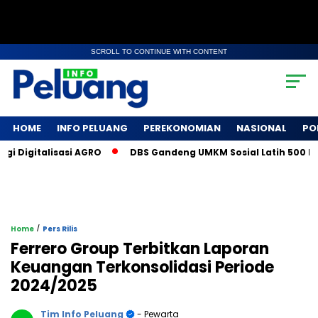
SCROLL TO CONTINUE WITH CONTENT
HOME
INFO PELUANG
PEREKONOMIAN
NASIONAL
PO
Digitalisasi AGRO
DBS Gandeng UMKM Sosial Latih 500 Petan
/
Home
Pers Rilis
Ferrero Group Terbitkan Laporan
Keuangan Terkonsolidasi Periode
2024/2025
Tim Info Peluang
- Pewarta