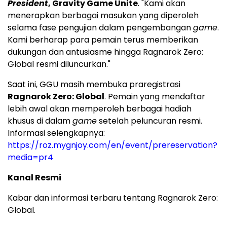
President
, Gravity Game Unite
. "Kami akan
menerapkan berbagai masukan yang diperoleh
selama fase pengujian dalam pengembangan
game
.
Kami berharap para pemain terus memberikan
dukungan dan antusiasme hingga Ragnarok Zero:
Global resmi diluncurkan."
Saat ini, GGU masih membuka praregistrasi
Ragnarok Zero: Global
. Pemain yang mendaftar
lebih awal akan memperoleh berbagai hadiah
khusus di dalam
game
setelah peluncuran resmi.
Informasi selengkapnya:
https://roz.mygnjoy.com/en/event/prereservation?
media=pr4
Kanal Resmi
Kabar dan informasi terbaru tentang Ragnarok Zero:
Global.