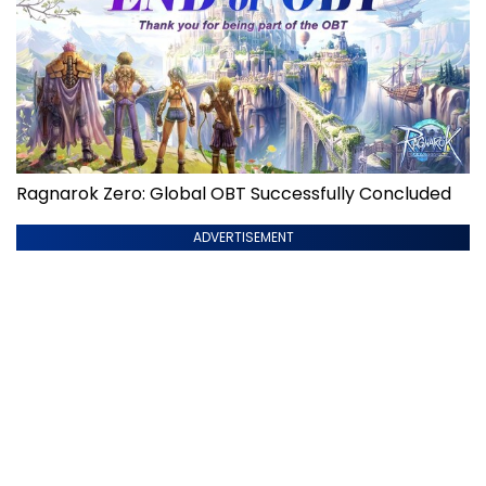
Ragnarok Zero: Global OBT Successfully Concluded
ADVERTISEMENT