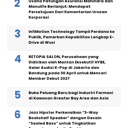
Usaha Patungan Asuransi Mahindra dan
Manulife Berlanjut; Mendapat
Persetujuan Dari Kementerian Urusan
Korporasi
InfiMotion Technology Tampil Perdana ke
Publik, Pamerkan Kapabilitas Lengkap E-
Drive di Wuxi
RETOPIA SALON, Perusahaan yang
Didirikan oleh Mantan Eksekutif HYBE,
Gelar Audisi K-Pop di Jakarta dan
Bandung pada 30 April untuk Mencari
Member Debut 2027
Buka Peluang Baru bagi Industri Farmasi
di Kawasan Greater Bay Area dan Asia
Jazz Hipster Perkenalkan “3-Way
Bookshelf Speaker” dengan Desain
“Sealed Bass” untuk Tingkatkan