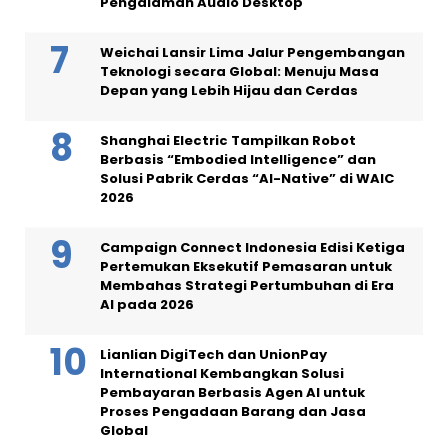
Pengalaman Audio Desktop
Weichai Lansir Lima Jalur Pengembangan
Teknologi secara Global: Menuju Masa
Depan yang Lebih Hijau dan Cerdas
Shanghai Electric Tampilkan Robot
Berbasis “Embodied Intelligence” dan
Solusi Pabrik Cerdas “AI-Native” di WAIC
2026
Campaign Connect Indonesia Edisi Ketiga
Pertemukan Eksekutif Pemasaran untuk
Membahas Strategi Pertumbuhan di Era
AI pada 2026
Lianlian DigiTech dan UnionPay
International Kembangkan Solusi
Pembayaran Berbasis Agen AI untuk
Proses Pengadaan Barang dan Jasa
Global