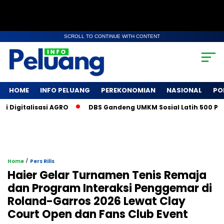
SCROLL TO CONTINUE WITH CONTENT
HOME
INFO PELUANG
PEREKONOMIAN
NASIONAL
PO
italisasi AGRO
DBS Gandeng UMKM Sosial Latih 500 Petani K
/
Home
Pers Rilis
Haier Gelar Turnamen Tenis Remaja
dan Program Interaksi Penggemar di
Roland-Garros 2026 Lewat Clay
Court Open dan Fans Club Event