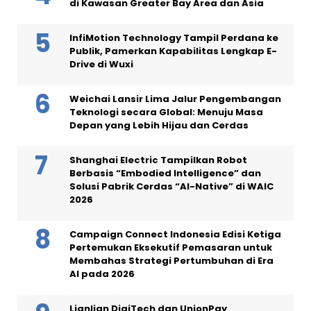
di Kawasan Greater Bay Area dan Asia
InfiMotion Technology Tampil Perdana ke
Publik, Pamerkan Kapabilitas Lengkap E-
Drive di Wuxi
Weichai Lansir Lima Jalur Pengembangan
Teknologi secara Global: Menuju Masa
Depan yang Lebih Hijau dan Cerdas
Shanghai Electric Tampilkan Robot
Berbasis “Embodied Intelligence” dan
Solusi Pabrik Cerdas “AI-Native” di WAIC
2026
Campaign Connect Indonesia Edisi Ketiga
Pertemukan Eksekutif Pemasaran untuk
Membahas Strategi Pertumbuhan di Era
AI pada 2026
Lianlian DigiTech dan UnionPay