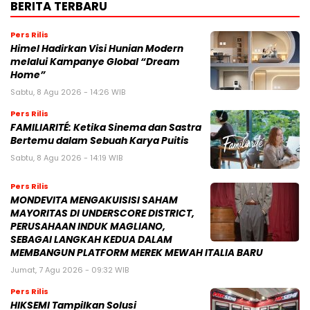
BERITA TERBARU
Pers Rilis
Himel Hadirkan Visi Hunian Modern
melalui Kampanye Global “Dream
Home”
Sabtu, 8 Agu 2026 - 14:26 WIB
Pers Rilis
FAMILIARITÉ: Ketika Sinema dan Sastra
Bertemu dalam Sebuah Karya Puitis
Sabtu, 8 Agu 2026 - 14:19 WIB
Pers Rilis
MONDEVITA MENGAKUISISI SAHAM
MAYORITAS DI UNDERSCORE DISTRICT,
PERUSAHAAN INDUK MAGLIANO,
SEBAGAI LANGKAH KEDUA DALAM
MEMBANGUN PLATFORM MEREK MEWAH ITALIA BARU
Jumat, 7 Agu 2026 - 09:32 WIB
Pers Rilis
HIKSEMI Tampilkan Solusi