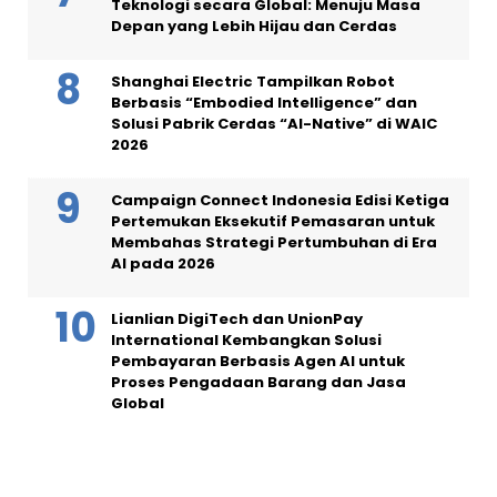
Teknologi secara Global: Menuju Masa
Depan yang Lebih Hijau dan Cerdas
Shanghai Electric Tampilkan Robot
Berbasis “Embodied Intelligence” dan
Solusi Pabrik Cerdas “AI-Native” di WAIC
2026
Campaign Connect Indonesia Edisi Ketiga
Pertemukan Eksekutif Pemasaran untuk
Membahas Strategi Pertumbuhan di Era
AI pada 2026
Lianlian DigiTech dan UnionPay
International Kembangkan Solusi
Pembayaran Berbasis Agen AI untuk
Proses Pengadaan Barang dan Jasa
Global