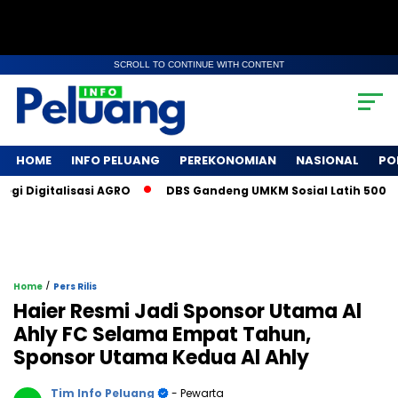
SCROLL TO CONTINUE WITH CONTENT
HOME
INFO PELUANG
PEREKONOMIAN
NASIONAL
PO
gitalisasi AGRO
DBS Gandeng UMKM Sosial Latih 500 Petani 
/
Home
Pers Rilis
Haier Resmi Jadi Sponsor Utama Al
Ahly FC Selama Empat Tahun,
Sponsor Utama Kedua Al Ahly
Tim Info Peluang
- Pewarta