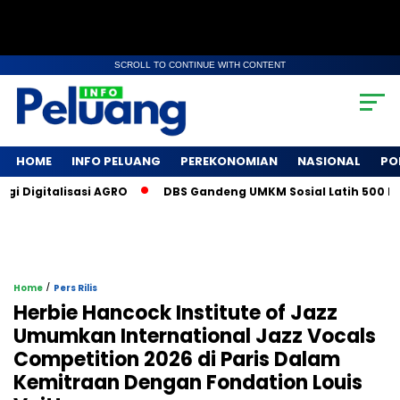
SCROLL TO CONTINUE WITH CONTENT
HOME
INFO PELUANG
PEREKONOMIAN
NASIONAL
PO
igitalisasi AGRO
DBS Gandeng UMKM Sosial Latih 500 Petani
/
Home
Pers Rilis
Herbie Hancock Institute of Jazz
Umumkan International Jazz Vocals
Competition 2026 di Paris Dalam
Kemitraan Dengan Fondation Louis