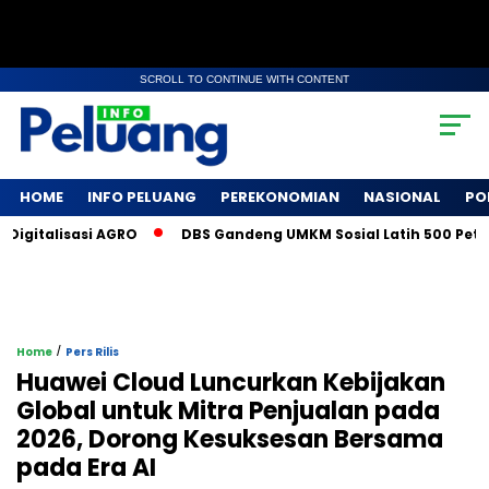
SCROLL TO CONTINUE WITH CONTENT
HOME
INFO PELUANG
PEREKONOMIAN
NASIONAL
PO
lisasi AGRO
DBS Gandeng UMKM Sosial Latih 500 Petani Kopi
/
Home
Pers Rilis
Huawei Cloud Luncurkan Kebijakan
Global untuk Mitra Penjualan pada
2026, Dorong Kesuksesan Bersama
pada Era AI