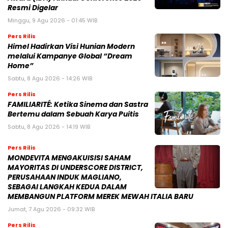
Resmi Digelar
Minggu, 9 Agu 2026 - 01:45 WIB
Pers Rilis
Himel Hadirkan Visi Hunian Modern
melalui Kampanye Global “Dream
Home”
Sabtu, 8 Agu 2026 - 14:26 WIB
Pers Rilis
FAMILIARITÉ: Ketika Sinema dan Sastra
Bertemu dalam Sebuah Karya Puitis
Sabtu, 8 Agu 2026 - 14:19 WIB
Pers Rilis
MONDEVITA MENGAKUISISI SAHAM
MAYORITAS DI UNDERSCORE DISTRICT,
PERUSAHAAN INDUK MAGLIANO,
SEBAGAI LANGKAH KEDUA DALAM
MEMBANGUN PLATFORM MEREK MEWAH ITALIA BARU
Jumat, 7 Agu 2026 - 09:32 WIB
Pers Rilis