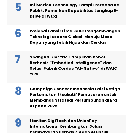
InfiMotion Technology Tampil Perdana ke
Publik, Pamerkan Kapabilitas Lengkap E-
Drive di Wuxi
Weichai Lansir Lima Jalur Pengembangan
Teknologi secara Global: Menuju Masa
Depan yang Lebih Hijau dan Cerdas
Shanghai Electric Tampilkan Robot
Berbasis “Embodied Intelligence” dan
Solusi Pabrik Cerdas “AI-Native” di WAIC
2026
Campaign Connect Indonesia Edisi Ketiga
Pertemukan Eksekutif Pemasaran untuk
Membahas Strategi Pertumbuhan di Era
AI pada 2026
Lianlian DigiTech dan UnionPay
International Kembangkan Solusi
Pembayaran Berbasis Agen AI untuk