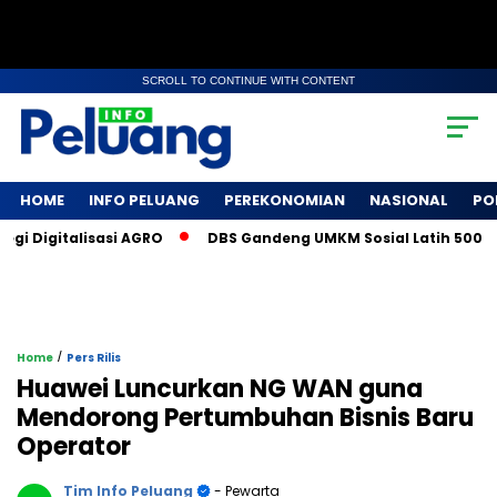
SCROLL TO CONTINUE WITH CONTENT
HOME
INFO PELUANG
PEREKONOMIAN
NASIONAL
PO
Digitalisasi AGRO
DBS Gandeng UMKM Sosial Latih 500 Petani
/
Home
Pers Rilis
Huawei Luncurkan NG WAN guna
Mendorong Pertumbuhan Bisnis Baru
Operator
Tim Info Peluang
- Pewarta