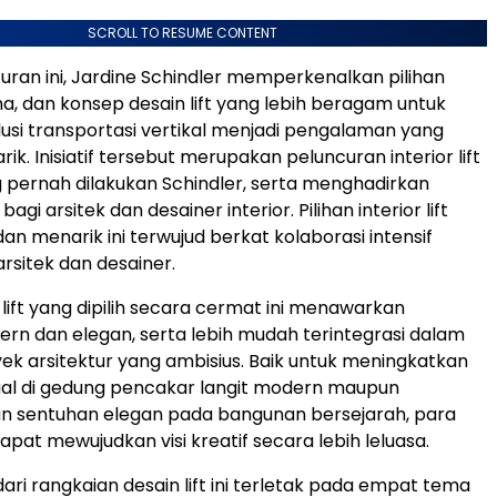
SCROLL TO RESUME CONTENT
curan ini, Jardine Schindler memperkenalkan pilihan
na, dan konsep desain lift yang lebih beragam untuk
si transportasi vertikal menjadi pengalaman yang
k. Inisiatif tersebut merupakan peluncuran interior lift
 pernah dilakukan Schindler, serta menghadirkan
gi arsitek dan desainer interior. Pilihan interior lift
dan menarik ini terwujud berkat kolaborasi intensif
rsitek dan desainer.
 lift yang dipilih secara cermat ini menawarkan
rn dan elegan, serta lebih mudah terintegrasi dalam
ek arsitektur yang ambisius. Baik untuk meningkatkan
sual di gedung pencakar langit modern maupun
sentuhan elegan pada bangunan bersejarah, para
dapat mewujudkan visi kreatif secara lebih leluasa.
ari rangkaian desain lift ini terletak pada empat tema