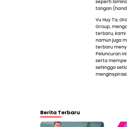
seperti lamina
tangan (
handr
Vu Huy Ta,
Gro
Group, mengat
terbaru, kami
namun juga me
terbaru menya
Peluncuran in
serta memper
sehingga seti
menginspirasi.
Berita Terbaru