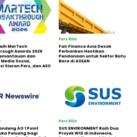
s
Pers Rilis
Raih MarTech
Fair Finance Asia Desak
hrough Awards 2026
Perbankan Hentikan
Pemantauan dan
Pendanaan untuk Sektor Batu
 Media Sosial,
Bara di ASEAN
usi Siaran Pers, dan AEO
s
Pers Rilis
andeng AO 1 Point
SUS ENVIRONMENT Raih Dua
uka Peluang bagi
Proyek WtE di Indonesia,