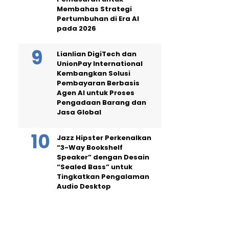
Membahas Strategi
Pertumbuhan di Era AI
pada 2026
Lianlian DigiTech dan
UnionPay International
Kembangkan Solusi
Pembayaran Berbasis
Agen AI untuk Proses
Pengadaan Barang dan
Jasa Global
Jazz Hipster Perkenalkan
“3-Way Bookshelf
Speaker” dengan Desain
“Sealed Bass” untuk
Tingkatkan Pengalaman
Audio Desktop