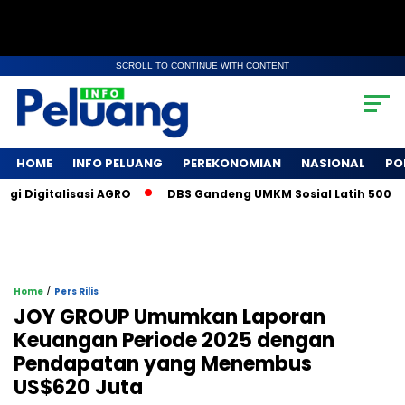
SCROLL TO CONTINUE WITH CONTENT
HOME
INFO PELUANG
PEREKONOMIAN
NASIONAL
PO
igitalisasi AGRO
DBS Gandeng UMKM Sosial Latih 500 Petani
/
Home
Pers Rilis
JOY GROUP Umumkan Laporan
Keuangan Periode 2025 dengan
Pendapatan yang Menembus
US$620 Juta