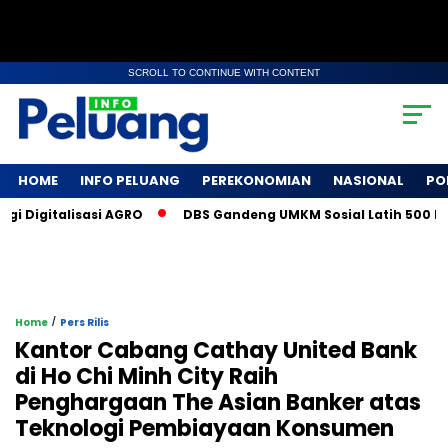
SCROLL TO CONTINUE WITH CONTENT
HOME
INFO PELUANG
PEREKONOMIAN
NASIONAL
PO
Digitalisasi AGRO
DBS Gandeng UMKM Sosial Latih 500 Petani
/
Home
Pers Rilis
Kantor Cabang Cathay United Bank
di Ho Chi Minh City Raih
Penghargaan The Asian Banker atas
Teknologi Pembiayaan Konsumen