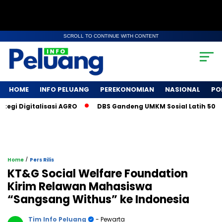
SCROLL TO CONTINUE WITH CONTENT
HOME
INFO PELUANG
PEREKONOMIAN
NASIONAL
PO
 Digitalisasi AGRO
DBS Gandeng UMKM Sosial Latih 500 Petan
/
Home
Pers Rilis
KT&G Social Welfare Foundation
Kirim Relawan Mahasiswa
“Sangsang Withus” ke Indonesia
Tim Info Peluang
- Pewarta