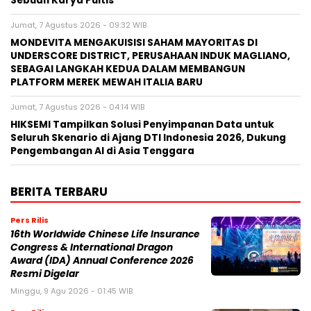
Sebuah Karya Puitis
Jumat, 7 Agustus 2026 - 09:32 WIB
MONDEVITA MENGAKUISISI SAHAM MAYORITAS DI
UNDERSCORE DISTRICT, PERUSAHAAN INDUK MAGLIANO,
SEBAGAI LANGKAH KEDUA DALAM MEMBANGUN
PLATFORM MEREK MEWAH ITALIA BARU
Jumat, 7 Agustus 2026 - 04:14 WIB
HIKSEMI Tampilkan Solusi Penyimpanan Data untuk
Seluruh Skenario di Ajang DTI Indonesia 2026, Dukung
Pengembangan AI di Asia Tenggara
BERITA TERBARU
Pers Rilis
16th Worldwide Chinese Life Insurance
Congress & International Dragon
Award (IDA) Annual Conference 2026
Resmi Digelar
Minggu, 9 Agu 2026 - 01:45 WIB