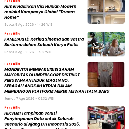
Pers Rilis
Himel Hadirkan Visi Hunian Modern
melalui Kampanye Global “Dream
Home”
Sabtu, 8 Agu 2026 - 14:26 WIB
Pers Rilis
FAMILIARITÉ: Ketika Sinema dan Sastra
Bertemu dalam Sebuah Karya Puitis
Sabtu, 8 Agu 2026 - 14:19 WIB
Pers Rilis
MONDEVITA MENGAKUISISI SAHAM
MAYORITAS DI UNDERSCORE DISTRICT,
PERUSAHAAN INDUK MAGLIANO,
SEBAGAI LANGKAH KEDUA DALAM
MEMBANGUN PLATFORM MEREK MEWAH ITALIA BARU
Jumat, 7 Agu 2026 - 09:32 WIB
Pers Rilis
HIKSEMI Tampilkan Solusi
Penyimpanan Data untuk Seluruh
Skenario di Ajang DTI Indonesia 2026,