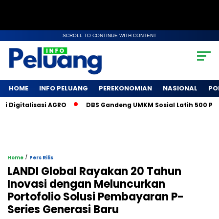
SCROLL TO CONTINUE WITH CONTENT
HOME
INFO PELUANG
PEREKONOMIAN
NASIONAL
PO
igitalisasi AGRO
DBS Gandeng UMKM Sosial Latih 500 Petani
/
Home
Pers Rilis
LANDI Global Rayakan 20 Tahun
Inovasi dengan Meluncurkan
Portofolio Solusi Pembayaran P-
Series Generasi Baru