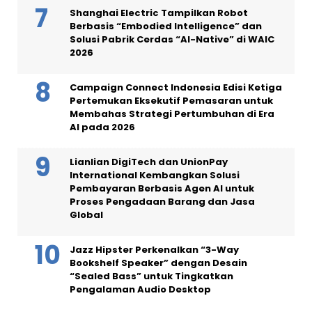
Shanghai Electric Tampilkan Robot
Berbasis “Embodied Intelligence” dan
Solusi Pabrik Cerdas “AI-Native” di WAIC
2026
Campaign Connect Indonesia Edisi Ketiga
Pertemukan Eksekutif Pemasaran untuk
Membahas Strategi Pertumbuhan di Era
AI pada 2026
Lianlian DigiTech dan UnionPay
International Kembangkan Solusi
Pembayaran Berbasis Agen AI untuk
Proses Pengadaan Barang dan Jasa
Global
Jazz Hipster Perkenalkan “3-Way
Bookshelf Speaker” dengan Desain
“Sealed Bass” untuk Tingkatkan
Pengalaman Audio Desktop