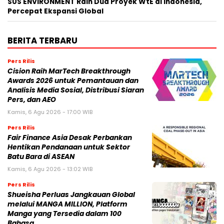
SUS ENVIRONMENT Raih Dua Proyek WtE di Indonesia,
Percepat Ekspansi Global
BERITA TERBARU
Pers Rilis
Cision Raih MarTech Breakthrough
Awards 2026 untuk Pemantauan dan
Analisis Media Sosial, Distribusi Siaran
Pers, dan AEO
Kamis, 6 Agu 2026 - 17:00 WIB
Pers Rilis
Fair Finance Asia Desak Perbankan
Hentikan Pendanaan untuk Sektor
Batu Bara di ASEAN
Kamis, 6 Agu 2026 - 13:02 WIB
Pers Rilis
Shueisha Perluas Jangkauan Global
melalui MANGA MILLION, Platform
Manga yang Tersedia dalam 100
Bahasa