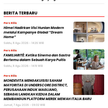
BERITA TERBARU
Pers Rilis
Himel Hadirkan Visi Hunian Modern
melalui Kampanye Global “Dream
Home”
Sabtu, 8 Agu 2026 - 14:26 WIB
Pers Rilis
FAMILIARITÉ: Ketika Sinema dan Sastra
Bertemu dalam Sebuah Karya Puitis
Sabtu, 8 Agu 2026 - 14:19 WIB
Pers Rilis
MONDEVITA MENGAKUISISI SAHAM
MAYORITAS DI UNDERSCORE DISTRICT,
PERUSAHAAN INDUK MAGLIANO,
SEBAGAI LANGKAH KEDUA DALAM
MEMBANGUN PLATFORM MEREK MEWAH ITALIA BARU
Jumat, 7 Agu 2026 - 09:32 WIB