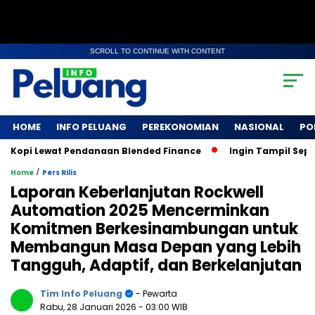
SCROLL TO CONTINUE WITH CONTENT
HOME
INFO PELUANG
PEREKONOMIAN
NASIONAL
PO
pi Lewat Pendanaan Blended Finance
Ingin Tampil Seperti S
/
Home
Pers Rilis
Laporan Keberlanjutan Rockwell
Automation 2025 Mencerminkan
Komitmen Berkesinambungan untuk
Membangun Masa Depan yang Lebih
Tangguh, Adaptif, dan Berkelanjutan
Tim Info Peluang
- Pewarta
Rabu, 28 Januari 2026
- 03:00 WIB