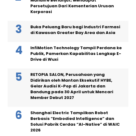
Manulife Berlanjut; Mendapat
Persetujuan Dari Kementerian Urusan
Korporasi
Buka Peluang Baru bagi Industri Farmasi
di Kawasan Greater Bay Area dan Asia
InfiMotion Technology Tampil Perdana ke
Publik, Pamerkan Kapabilitas Lengkap E-
Drive di Wuxi
RETOPIA SALON, Perusahaan yang
Didirikan oleh Mantan Eksekutif HYBE,
Gelar Audisi K-Pop di Jakarta dan
Bandung pada 30 April untuk Mencari
Member Debut 2027
Shanghai Electric Tampilkan Robot
Berbasis “Embodied Intelligence” dan
Solusi Pabrik Cerdas “AI-Native” di WAIC
2026