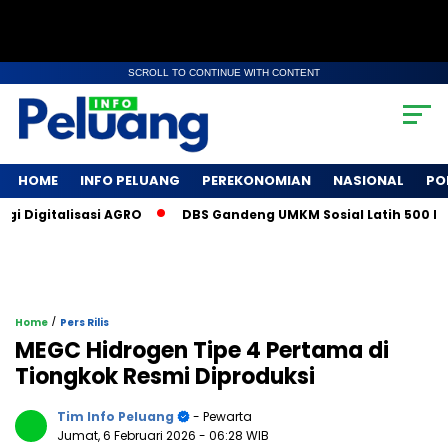
SCROLL TO CONTINUE WITH CONTENT
HOME
INFO PELUANG
PEREKONOMIAN
NASIONAL
PO
gitalisasi AGRO
DBS Gandeng UMKM Sosial Latih 500 Petani 
/
Home
Pers Rilis
MEGC Hidrogen Tipe 4 Pertama di
Tiongkok Resmi Diproduksi
Tim Info Peluang
- Pewarta
Jumat, 6 Februari 2026
- 06:28 WIB