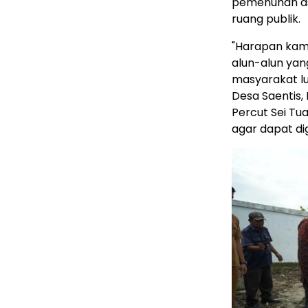
pemenuhan aspe
ruang publik.
"Harapan kami
alun-alun yan
masyarakat lu
Desa Saentis
Percut Sei Tu
agar dapat di