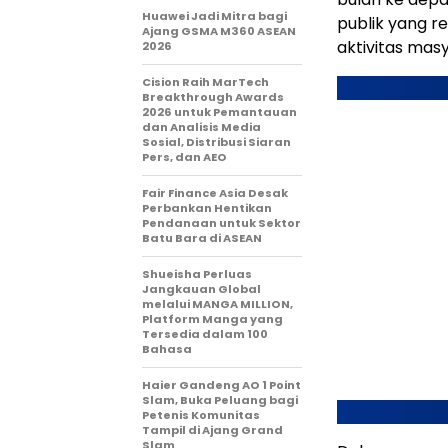
Huawei Jadi Mitra bagi
publik yang re
Ajang GSMA M360 ASEAN
aktivitas mas
2026
Cision Raih MarTech
Breakthrough Awards
2026 untuk Pemantauan
dan Analisis Media
Sosial, Distribusi Siaran
Pers, dan AEO
Fair Finance Asia Desak
Perbankan Hentikan
Pendanaan untuk Sektor
Batu Bara di ASEAN
Shueisha Perluas
Jangkauan Global
melalui MANGA MILLION,
Platform Manga yang
Tersedia dalam 100
Bahasa
Haier Gandeng AO 1 Point
Slam, Buka Peluang bagi
Petenis Komunitas
Tampil di Ajang Grand
Slam