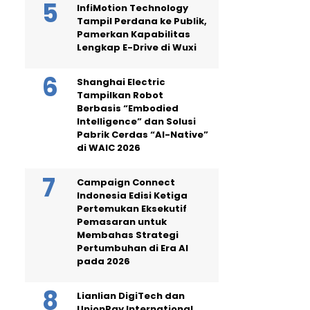
InfiMotion Technology
Tampil Perdana ke Publik,
Pamerkan Kapabilitas
Lengkap E-Drive di Wuxi
Shanghai Electric
Tampilkan Robot
Berbasis “Embodied
Intelligence” dan Solusi
Pabrik Cerdas “AI-Native”
di WAIC 2026
Campaign Connect
Indonesia Edisi Ketiga
Pertemukan Eksekutif
Pemasaran untuk
Membahas Strategi
Pertumbuhan di Era AI
pada 2026
Lianlian DigiTech dan
UnionPay International