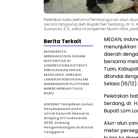
Peletakan batu pertama Pembangunan alun alun d
secara langsung oleh Bupati Deli Serdang, dr. H.
Suwondo, S.S., serta manajemen Musim Mas, pad
MEDAN, Indon
Berita Terkait
menunjukkan
MONDEVITA
daerah dengan
MENGAKUISISI SAHAM
bersama mela
MAYORITAS DI
UNDERSCORE DISTRICT,
Tuan, Kabupat
PERUSAHAAN INDUK
MAGLIANO, SEBAGAI
ditandai deng
LANGKAH KEDUA DALAM
Selasa (16/12).
MEMBANGUN PLATFORM
MEREK MEWAH ITALIA
BARU
Peletakan bat
Serdang, dr. H
HIKSEMI Tampilkan Solusi
Penyimpanan Data
Bupati Lom L
untuk Seluruh Skenario
di Ajang DTI Indonesia
Alun-alun yan
2026, Dukung
Pengembangan AI di Asia
meter perseg
Tenggara
bulan ke depa