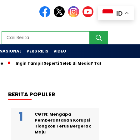
ID
RNASIONAL
PERS RILIS
VIDEO
ngin Tampil Seperti Seleb di Media? Tak Percaya Diri Bertemu Jurn
BERITA POPULER
CGTN: Mengapa
Pemberantasan Korupsi
Tiongkok Terus Bergerak
Maju