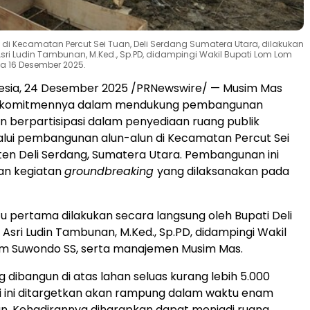
i Kecamatan Percut Sei Tuan, Deli Serdang Sumatera Utara, dilakukan
 Asri Ludin Tambunan, M.Ked., Sp.PD, didampingi Wakil Bupati Lom Lom
a 16 Desember 2025.
esia
, 24 Desember 2025 /PRNewswire/ — Musim Mas
 komitmennya dalam mendukung pembangunan
 berpartisipasi dalam penyediaan ruang publik
lui pembangunan alun-alun di Kecamatan Percut Sei
en Deli Serdang, Sumatera Utara. Pembangunan ini
an kegiatan
groundbreaking
yang dilaksanakan pada
u pertama dilakukan secara langsung oleh Bupati Deli
.
Asri Ludin Tambunan
, M.Ked., Sp.PD, didampingi Wakil
om Suwondo SS, serta manajemen Musim Mas.
g dibangun di atas lahan seluas kurang lebih 5.000
i ini ditargetkan akan rampung dalam waktu enam
n. Kehadirannya diharapkan dapat menjadi ruang