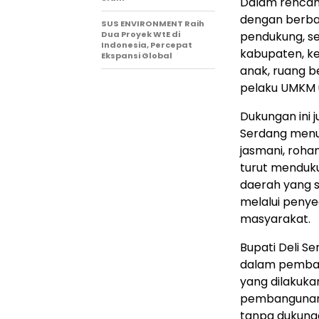
Dalam rencana
dengan berbag
SUS ENVIRONMENT Raih
Dua Proyek WtE di
pendukung, se
Indonesia, Percepat
kabupaten, ke
Ekspansi Global
anak, ruang b
pelaku UMKM u
Dukungan ini j
Serdang menu
jasmani, rohan
turut menduku
daerah yang se
melalui penye
masyarakat.
Bupati Deli S
dalam pemban
yang dilakuka
pembangunan 
tanpa dukunga