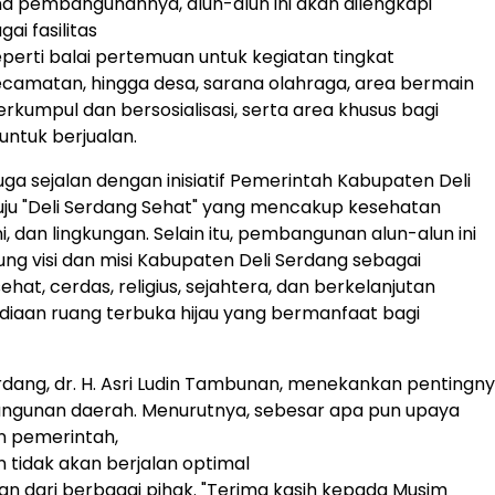
 pembangunannya, alun-alun ini akan dilengkapi
ai fasilitas
perti balai pertemuan untuk kegiatan tingkat
camatan, hingga desa, sarana olahraga, area bermain
erkumpul dan bersosialisasi, serta area khusus bagi
ntuk berjualan.
uga sejalan dengan inisiatif Pemerintah Kabupaten Deli
ju "Deli Serdang Sehat" yang mencakup kesehatan
i, dan lingkungan. Selain itu, pembangunan alun-alun ini
ng visi dan misi Kabupaten Deli Serdang sebagai
hat, cerdas, religius, sejahtera, dan berkelanjutan
diaan ruang terbuka hijau yang bermanfaat bagi
erdang, dr. H. Asri Ludin Tambunan, menekankan pentingnya
gunan daerah. Menurutnya, sebesar apa pun upaya
n pemerintah,
tidak akan berjalan optimal
n dari berbagai pihak. "Terima kasih kepada Musim