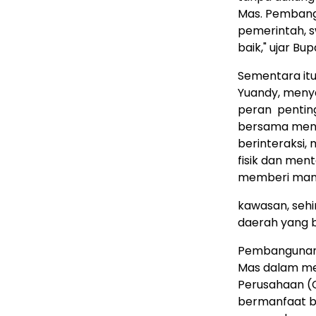
Mas. Pembangu
pemerintah, 
baik," ujar Bupa
Sementara itu
Yuandy, meny
peran pentin
bersama menj
berinteraksi
fisik dan ment
memberi manf
kawasan, seh
daerah yang 
Pembangunan 
Mas dalam me
Perusahaan (C
bermanfaat ba