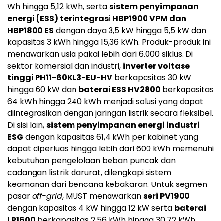
Wh hingga 5,12 kWh, serta
sistem penyimpanan
energi (ESS) terintegrasi HBP1900 VPM dan
HBP1800 ES
dengan daya 3,5 kW hingga 5,5 kW dan
kapasitas 3 kWh hingga 15,36 kWh. Produk-produk ini
menawarkan usia pakai lebih dari 6.000 siklus. Di
sektor komersial dan industri,
inverter voltase
tinggi PH11-60KL3-EU-HV
berkapasitas 30 kW
hingga 60 kW dan
baterai ESS HV2800
berkapasitas
64 kWh hingga 240 kWh menjadi solusi yang dapat
diintegrasikan dengan jaringan listrik secara fleksibel.
Di sisi lain,
sistem penyimpanan energi industri
ESG
dengan kapasitas 61,4 kWh per kabinet yang
dapat diperluas hingga lebih dari 600 kWh memenuhi
kebutuhan pengelolaan beban puncak dan
cadangan listrik darurat, dilengkapi sistem
keamanan dari bencana kebakaran. Untuk segmen
pasar
off-grid
, MUST menawarkan
seri PV1900
dengan kapasitas 4 kW hingga 12 kW serta
baterai
LP1600
berkapasitas 2,56 kWh hingga 30,72 kWh.