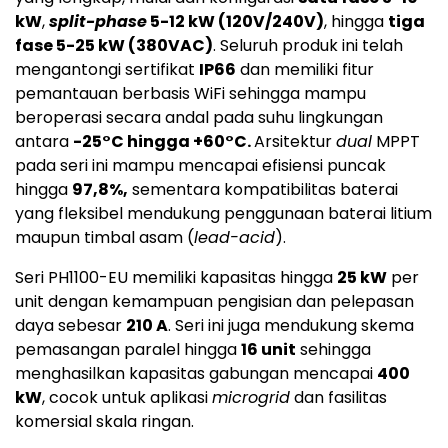
kW
,
split-phase
5-12 kW (120V/240V)
, hingga
tiga
fase 5-25 kW (380VAC)
. Seluruh produk ini telah
mengantongi sertifikat
IP66
dan memiliki fitur
pemantauan berbasis WiFi sehingga mampu
beroperasi secara andal pada suhu lingkungan
antara
-25°C hingga +60°C.
Arsitektur
dual
MPPT
pada seri ini mampu mencapai efisiensi puncak
hingga
97,8%,
sementara kompatibilitas baterai
yang fleksibel mendukung penggunaan baterai litium
maupun timbal asam (
lead-acid
).
Seri PH1100-EU memiliki kapasitas hingga
25 kW
per
unit dengan kemampuan pengisian dan pelepasan
daya sebesar
210 A
. Seri ini juga mendukung skema
pemasangan paralel hingga
16 unit
sehingga
menghasilkan kapasitas gabungan mencapai
400
kW
, cocok untuk aplikasi
microgrid
dan fasilitas
komersial skala ringan.