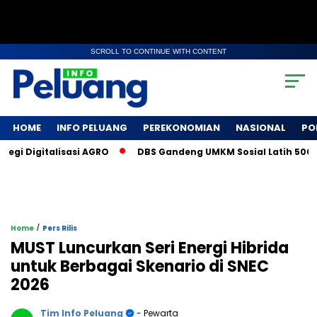
SCROLL TO CONTINUE WITH CONTENT
HOME
INFO PELUANG
PEREKONOMIAN
NASIONAL
PO
 Digitalisasi AGRO
DBS Gandeng UMKM Sosial Latih 500 Petan
/
Home
Pers Rilis
MUST Luncurkan Seri Energi Hibrida
untuk Berbagai Skenario di SNEC
2026
Tim Info Peluang
- Pewarta