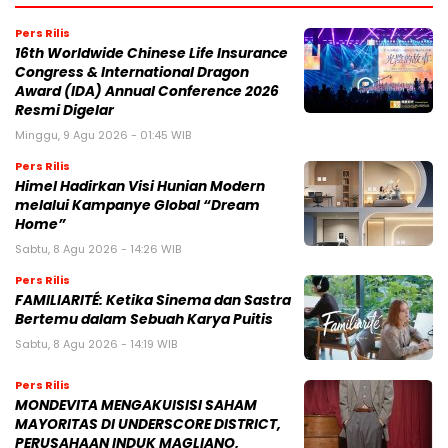
Pers Rilis
16th Worldwide Chinese Life Insurance
Congress & International Dragon
Award (IDA) Annual Conference 2026
Resmi Digelar
Minggu, 9 Agu 2026 - 01:45 WIB
Pers Rilis
Himel Hadirkan Visi Hunian Modern
melalui Kampanye Global “Dream
Home”
Sabtu, 8 Agu 2026 - 14:26 WIB
Pers Rilis
FAMILIARITÉ: Ketika Sinema dan Sastra
Bertemu dalam Sebuah Karya Puitis
Sabtu, 8 Agu 2026 - 14:19 WIB
Pers Rilis
MONDEVITA MENGAKUISISI SAHAM
MAYORITAS DI UNDERSCORE DISTRICT,
PERUSAHAAN INDUK MAGLIANO,