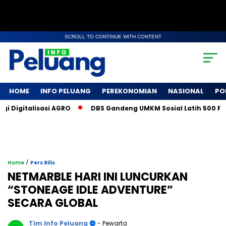
SCROLL TO CONTINUE WITH CONTENT
HOME
INFO PELUANG
PEREKONOMIAN
NASIONAL
PO
igitalisasi AGRO
DBS Gandeng UMKM Sosial Latih 500 Petani
/
Home
Pers Rilis
NETMARBLE HARI INI LUNCURKAN
“STONEAGE IDLE ADVENTURE”
SECARA GLOBAL
Tim Info Peluang
- Pewarta