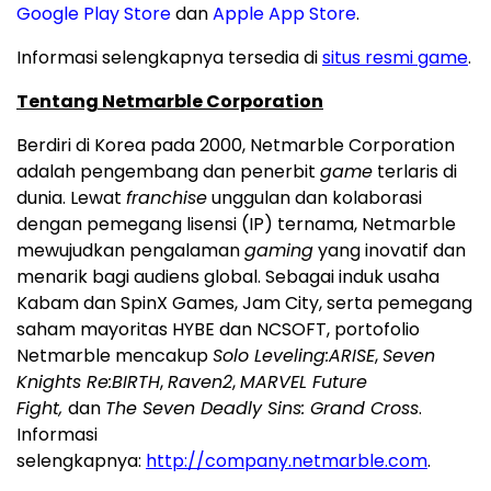
Google Play Store
dan
Apple App Store
.
Informasi selengkapnya tersedia di
situs resmi game
.
Tentang Netmarble Corporation
Berdiri di Korea pada 2000, Netmarble Corporation
adalah pengembang dan penerbit
game
terlaris di
dunia. Lewat
franchise
unggulan dan kolaborasi
dengan pemegang lisensi (IP) ternama, Netmarble
mewujudkan pengalaman
gaming
yang inovatif dan
menarik bagi audiens global. Sebagai induk usaha
Kabam dan SpinX Games, Jam City, serta pemegang
saham mayoritas HYBE dan NCSOFT, portofolio
Netmarble mencakup
Solo Leveling:ARISE
,
Seven
Knights Re:BIRTH
,
Raven2
,
MARVEL Future
Fight,
dan
The Seven Deadly Sins: Grand Cross
.
Informasi
selengkapnya:
http://company.netmarble.com
.