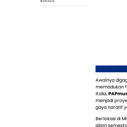
Bahasa
Awalnya digag
memadukan fas
Italia,
PAPmusi
menjadi proye
gaya naratif 
Berlokasi di M
alam semesta