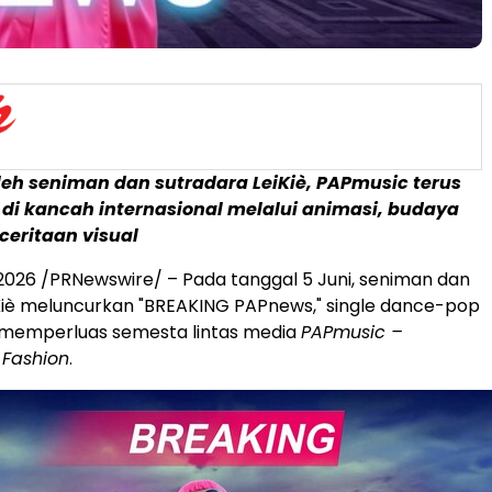
leh seniman dan sutradara LeiKiè, PAPmusic terus
i kancah internasional melalui animasi, budaya
ceritaan visual
 2026
/PRNewswire/ – Pada tanggal 5 Juni, seniman dan
Kiè meluncurkan "BREAKING PAPnews," single dance-pop
 memperluas semesta lintas media
PAPmusic –
 Fashion
.