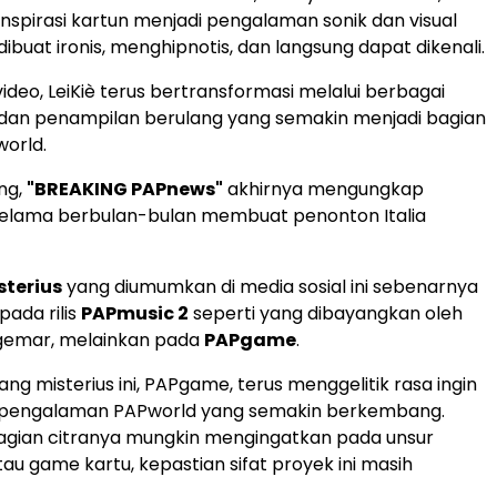
inspirasi kartun menjadi pengalaman sonik dan visual
ibuat ironis, menghipnotis, dan langsung dapat dikenali.
ideo, LeiKiè terus bertransformasi melalui berbagai
 dan penampilan berulang yang semakin menjadi bagian
world.
ng,
"BREAKING PAPnews"
akhirnya mengungkap
selama berbulan-bulan membuat penonton Italia
sterius
yang diumumkan di media sosial ini sebenarnya
pada rilis
PAPmusic 2
seperti yang dibayangkan oleh
emar, melainkan pada
PAPgame
.
ng misterius ini, PAPgame, terus menggelitik rasa ingin
 pengalaman PAPworld yang semakin berkembang.
agian citranya mungkin mengingatkan pada unsur
au game kartu, kepastian sifat proyek ini masih