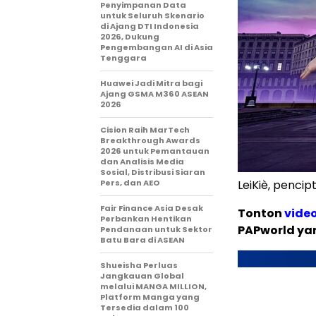
Penyimpanan Data
untuk Seluruh Skenario
di Ajang DTI Indonesia
2026, Dukung
Pengembangan AI di Asia
Tenggara
Huawei Jadi Mitra bagi
Ajang GSMA M360 ASEAN
2026
Cision Raih MarTech
Breakthrough Awards
2026 untuk Pemantauan
dan Analisis Media
Sosial, Distribusi Siaran
Pers, dan AEO
LeiKiè, penc
Fair Finance Asia Desak
Tonton
vide
Perbankan Hentikan
PAPworld ya
Pendanaan untuk Sektor
Batu Bara di ASEAN
Shueisha Perluas
Jangkauan Global
melalui MANGA MILLION,
Platform Manga yang
Tersedia dalam 100