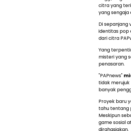
citra yang ter
yang sengaja d
Di sepanjang v
identitas pop
dari citra PAP
Yang terpenti
misteri yang 
penasaran.
"PAPnews"
mi
tidak merujuk 
banyak pengg
Proyek baru ya
tahu tentang
Meskipun seb
game sosial at
dirahasiakan.