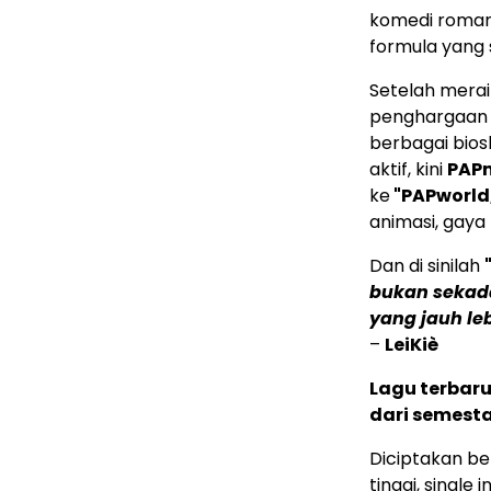
komedi romant
formula yang 
Setelah mera
penghargaan d
berbagai bios
aktif, kini
PAP
ke
"PAPworld
animasi, gaya
Dan di sinilah
bukan sekada
yang jauh l
–
LeiKiè
Lagu terbaru
dari semesta
Diciptakan be
tinggi, single