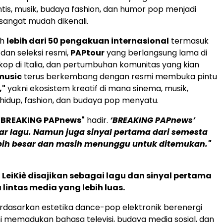
is, musik, budaya fashion, dan humor pop menjadi
sangat mudah dikenali.
ih
lebih dari 50 pengakuan internasional
termasuk
an seleksi resmi,
PAPtour
yang berlangsung lama di
kop di Italia, dan pertumbuhan komunitas yang kian
music
terus berkembang dengan resmi membuka pintu
,"
yakni ekosistem kreatif di mana sinema, musik,
 hidup, fashion, dan budaya pop menyatu.
"BREAKING PAPnews"
hadir.
‘BREAKING PAPnews’
r lagu. Namun juga sinyal pertama dari semesta
ebih besar dan masih menunggu untuk ditemukan."
 LeiKiè disajikan sebagai lagu dan sinyal pertama
 lintas media yang lebih luas.
rdasarkan estetika dance-pop elektronik berenergi
 ini memadukan bahasa televisi, budaya media sosial, dan