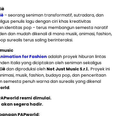
Kiè
iè
– seorang seniman transformatif, sutradara, dan
igus penulis lagu dengan ciri khas kreativitas
n identitas pop – terus membangun semesta naratif
en dan mudah dikenali di mana musik, animasi, fashion,
op surealis terus saling berinteraksi.
Pmusic
nimation for Fashion
adalah proyek hiburan lintas
den Italia yang diciptakan oleh seniman sekaligus
Kiè
dan diproduksi oleh
Not Just Music S.r.l.
. Proyek ini
masi, musik, fashion, budaya pop, dan penceritaan
am semesta penuh warna dan surealis yang dikenal
orld
.
APworld resmi dimulai.
 akan segera hadir.
mbangan PAPworld: