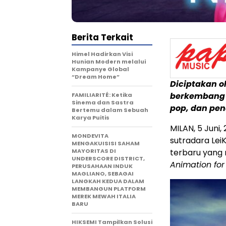
Berita Terkait
Himel Hadirkan Visi
Hunian Modern melalui
Kampanye Global
“Dream Home”
Diciptakan o
berkembang d
FAMILIARITÉ: Ketika
Sinema dan Sastra
pop, dan pen
Bertemu dalam Sebuah
Karya Puitis
MILAN
,
5 Juni,
MONDEVITA
sutradara Lei
MENGAKUISISI SAHAM
MAYORITAS DI
terbaru yang
UNDERSCORE DISTRICT,
Animation for
PERUSAHAAN INDUK
MAGLIANO, SEBAGAI
LANGKAH KEDUA DALAM
MEMBANGUN PLATFORM
MEREK MEWAH ITALIA
BARU
HIKSEMI Tampilkan Solusi