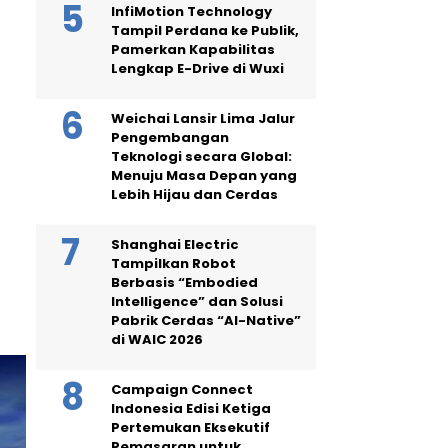
InfiMotion Technology
Tampil Perdana ke Publik,
Pamerkan Kapabilitas
Lengkap E-Drive di Wuxi
Weichai Lansir Lima Jalur
Pengembangan
Teknologi secara Global:
Menuju Masa Depan yang
Lebih Hijau dan Cerdas
Shanghai Electric
Tampilkan Robot
Berbasis “Embodied
Intelligence” dan Solusi
Pabrik Cerdas “AI-Native”
di WAIC 2026
Campaign Connect
Indonesia Edisi Ketiga
Pertemukan Eksekutif
Pemasaran untuk