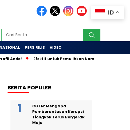
ID
RNASIONAL
PERS RILIS
VIDEO
a!
Efektif untuk Pemulihkan Nama Baik, Sapulangit PR dan P
BERITA POPULER
CGTN: Mengapa
Pemberantasan Korupsi
Tiongkok Terus Bergerak
Maju