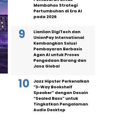
Membahas Strategi
Pertumbuhan di Era AI
pada 2026
Lianlian DigiTech dan
UnionPay International
Kembangkan Solusi
Pembayaran Berbasis
Agen AI untuk Proses
Pengadaan Barang dan
Jasa Global
Jazz Hipster Perkenalkan
“3-Way Bookshelf
Speaker” dengan Desain
“Sealed Bass” untuk
Tingkatkan Pengalaman
Audio Desktop