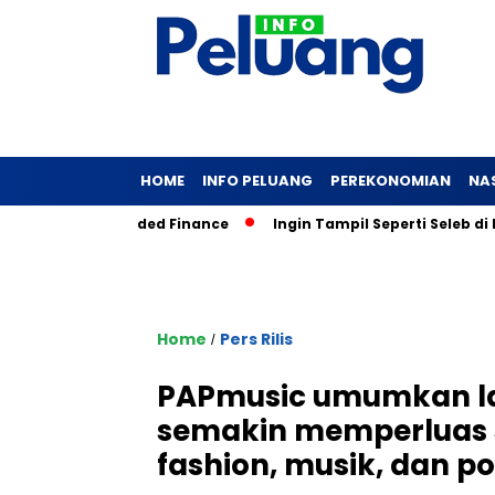
HOME
INFO PELUANG
PEREKONOMIAN
NA
naan Blended Finance
Ingin Tampil Seperti Seleb di Media? T
Home
Pers Rilis
/
PAPmusic umumkan la
semakin memperluas 
fashion, musik, dan po