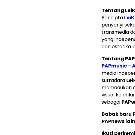
Tentang Lei
Pencipta
LeiK
penyanyi sekal
transmedia da
yang independ
dan estetika p
Tentang PA
PAPmusic – A
media indepen
sutradara
Lei
memadukan ani
visual ke dal
sebagai
PAPw
Babak baru P
PAPnews lain
Ikuti perke