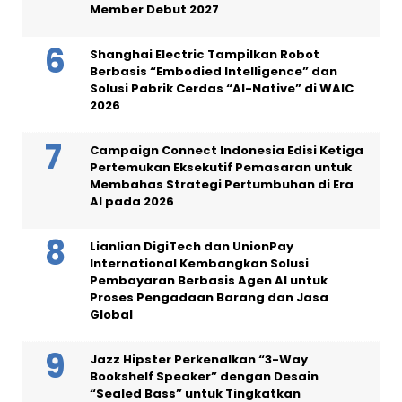
Member Debut 2027
Shanghai Electric Tampilkan Robot
Berbasis “Embodied Intelligence” dan
Solusi Pabrik Cerdas “AI-Native” di WAIC
2026
Campaign Connect Indonesia Edisi Ketiga
Pertemukan Eksekutif Pemasaran untuk
Membahas Strategi Pertumbuhan di Era
AI pada 2026
Lianlian DigiTech dan UnionPay
International Kembangkan Solusi
Pembayaran Berbasis Agen AI untuk
Proses Pengadaan Barang dan Jasa
Global
Jazz Hipster Perkenalkan “3-Way
Bookshelf Speaker” dengan Desain
“Sealed Bass” untuk Tingkatkan