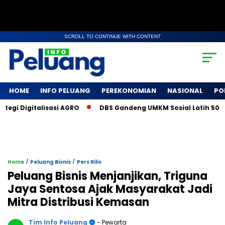
SCROLL TO CONTINUE WITH CONTENT
HOME
INFO PELUANG
PEREKONOMIAN
NASIONAL
PO
i Digitalisasi AGRO
DBS Gandeng UMKM Sosial Latih 500 Pet
/
/
Home
Peluang Bisnis
Pers Rilis
Peluang Bisnis Menjanjikan, Triguna
Jaya Sentosa Ajak Masyarakat Jadi
Mitra Distribusi Kemasan
Tim Info Peluang
- Pewarta