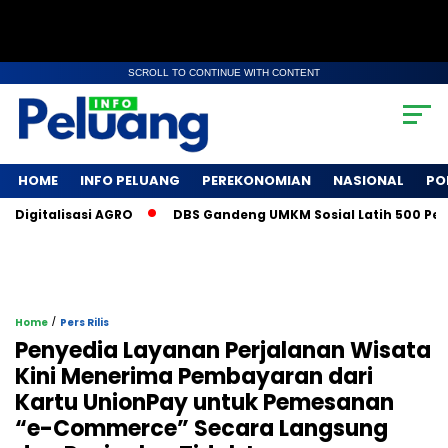
SCROLL TO CONTINUE WITH CONTENT
HOME
INFO PELUANG
PEREKONOMIAN
NASIONAL
PO
talisasi AGRO
DBS Gandeng UMKM Sosial Latih 500 Petani Ko
/
Home
Pers Rilis
Penyedia Layanan Perjalanan Wisata
Kini Menerima Pembayaran dari
Kartu UnionPay untuk Pemesanan
“e-Commerce” Secara Langsung