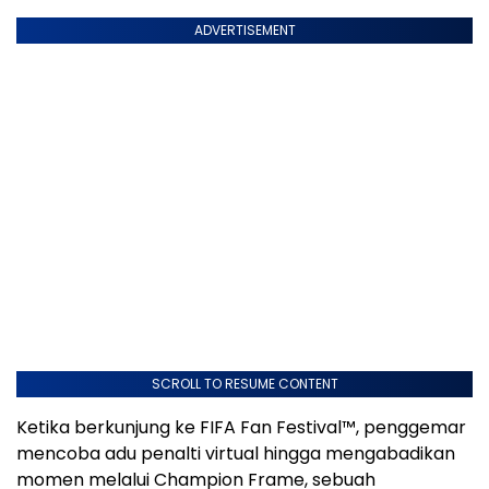
ADVERTISEMENT
SCROLL TO RESUME CONTENT
Ketika berkunjung ke FIFA Fan Festival™, penggemar
mencoba adu penalti virtual hingga mengabadikan
momen melalui Champion Frame, sebuah