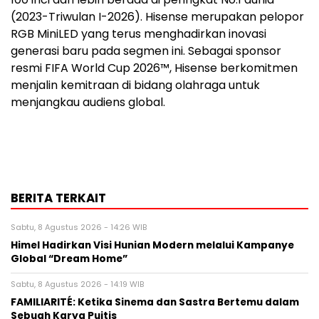
(2023-Triwulan I-2026). Hisense merupakan pelopor
RGB MiniLED yang terus menghadirkan inovasi
generasi baru pada segmen ini. Sebagai sponsor
resmi FIFA World Cup 2026™, Hisense berkomitmen
menjalin kemitraan di bidang olahraga untuk
menjangkau audiens global.
BERITA TERKAIT
Sabtu, 8 Agustus 2026 - 14:26 WIB
Himel Hadirkan Visi Hunian Modern melalui Kampanye
Global “Dream Home”
Sabtu, 8 Agustus 2026 - 14:19 WIB
FAMILIARITÉ: Ketika Sinema dan Sastra Bertemu dalam
Sebuah Karya Puitis