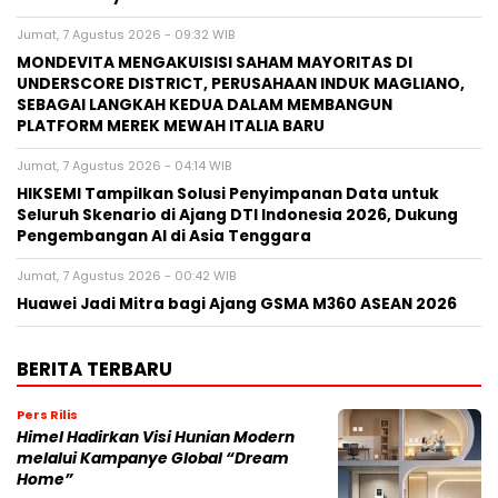
Jumat, 7 Agustus 2026 - 09:32 WIB
MONDEVITA MENGAKUISISI SAHAM MAYORITAS DI
UNDERSCORE DISTRICT, PERUSAHAAN INDUK MAGLIANO,
SEBAGAI LANGKAH KEDUA DALAM MEMBANGUN
PLATFORM MEREK MEWAH ITALIA BARU
Jumat, 7 Agustus 2026 - 04:14 WIB
HIKSEMI Tampilkan Solusi Penyimpanan Data untuk
Seluruh Skenario di Ajang DTI Indonesia 2026, Dukung
Pengembangan AI di Asia Tenggara
Jumat, 7 Agustus 2026 - 00:42 WIB
Huawei Jadi Mitra bagi Ajang GSMA M360 ASEAN 2026
BERITA TERBARU
Pers Rilis
Himel Hadirkan Visi Hunian Modern
melalui Kampanye Global “Dream
Home”