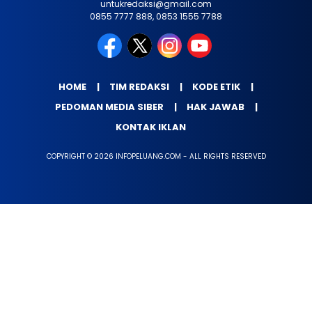
untukredaksi@gmail.com
0855 7777 888, 0853 1555 7788
HOME
TIM REDAKSI
KODE ETIK
PEDOMAN MEDIA SIBER
HAK JAWAB
KONTAK IKLAN
COPYRIGHT © 2026 INFOPELUANG.COM - ALL RIGHTS RESERVED