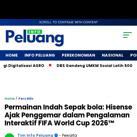
SCROLL TO CONTINUE WITH CONTENT
HOME
INFO PELUANG
PEREKONOMIAN
NASIONAL
PO
Digitalisasi AGRO
DBS Gandeng UMKM Sosial Latih 500 Petan
/
Home
Pers Rilis
Permainan Indah Sepak bola: Hisense
Ajak Penggemar dalam Pengalaman
Interaktif FIFA World Cup 2026™
Tim Info Peluang
- Pewarta