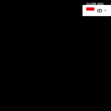
CLOSE ADS
ID