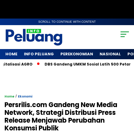
SCROLL TO CONTINUE WITH CONTENT
HOME
INFO PELUANG
PEREKONOMIAN
NASIONAL
PO
isasi AGRO
DBS Gandeng UMKM Sosial Latih 500 Petani Kopi 
/
Home
Ekonomi
Persrilis.com Gandeng New Media
Network, Strategi Distribusi Press
Release Menjawab Perubahan
Konsumsi Publik