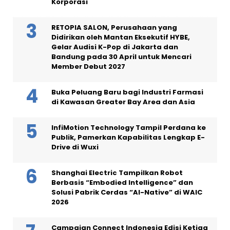
Korporasi
RETOPIA SALON, Perusahaan yang
Didirikan oleh Mantan Eksekutif HYBE,
Gelar Audisi K-Pop di Jakarta dan
Bandung pada 30 April untuk Mencari
Member Debut 2027
Buka Peluang Baru bagi Industri Farmasi
di Kawasan Greater Bay Area dan Asia
InfiMotion Technology Tampil Perdana ke
Publik, Pamerkan Kapabilitas Lengkap E-
Drive di Wuxi
Shanghai Electric Tampilkan Robot
Berbasis “Embodied Intelligence” dan
Solusi Pabrik Cerdas “AI-Native” di WAIC
2026
Campaign Connect Indonesia Edisi Ketiga