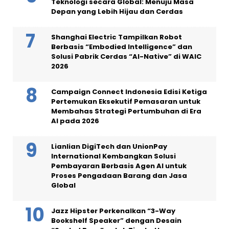
Teknologi secara Global: Menuju Masa
Depan yang Lebih Hijau dan Cerdas
Shanghai Electric Tampilkan Robot
Berbasis “Embodied Intelligence” dan
Solusi Pabrik Cerdas “AI-Native” di WAIC
2026
Campaign Connect Indonesia Edisi Ketiga
Pertemukan Eksekutif Pemasaran untuk
Membahas Strategi Pertumbuhan di Era
AI pada 2026
Lianlian DigiTech dan UnionPay
International Kembangkan Solusi
Pembayaran Berbasis Agen AI untuk
Proses Pengadaan Barang dan Jasa
Global
Jazz Hipster Perkenalkan “3-Way
Bookshelf Speaker” dengan Desain