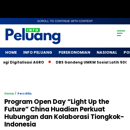
SCROLL TO CONTINUE WITH CONTENT
HOME
INFO PELUANG
PEREKONOMIAN
NASIONAL
PO
i Digitalisasi AGRO
DBS Gandeng UMKM Sosial Latih 500 Pet
/
Home
Pers Rilis
Program Open Day “Light Up the
Future” China Huadian Perkuat
Hubungan dan Kolaborasi Tiongkok-
Indonesia