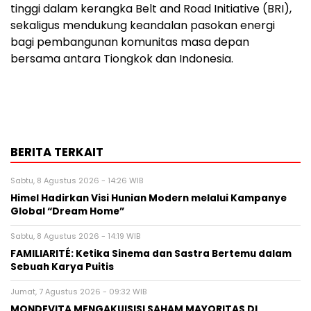
tinggi dalam kerangka Belt and Road Initiative (BRI),
sekaligus mendukung keandalan pasokan energi
bagi pembangunan komunitas masa depan
bersama antara Tiongkok dan Indonesia.
BERITA TERKAIT
Sabtu, 8 Agustus 2026 - 14:26 WIB
Himel Hadirkan Visi Hunian Modern melalui Kampanye
Global “Dream Home”
Sabtu, 8 Agustus 2026 - 14:19 WIB
FAMILIARITÉ: Ketika Sinema dan Sastra Bertemu dalam
Sebuah Karya Puitis
Jumat, 7 Agustus 2026 - 09:32 WIB
MONDEVITA MENGAKUISISI SAHAM MAYORITAS DI