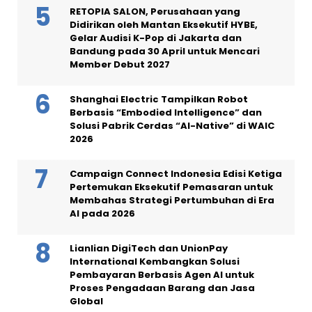
RETOPIA SALON, Perusahaan yang
Didirikan oleh Mantan Eksekutif HYBE,
Gelar Audisi K-Pop di Jakarta dan
Bandung pada 30 April untuk Mencari
Member Debut 2027
Shanghai Electric Tampilkan Robot
Berbasis “Embodied Intelligence” dan
Solusi Pabrik Cerdas “AI-Native” di WAIC
2026
Campaign Connect Indonesia Edisi Ketiga
Pertemukan Eksekutif Pemasaran untuk
Membahas Strategi Pertumbuhan di Era
AI pada 2026
Lianlian DigiTech dan UnionPay
International Kembangkan Solusi
Pembayaran Berbasis Agen AI untuk
Proses Pengadaan Barang dan Jasa
Global