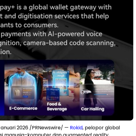
Januari 2026 /PRNewswire/ —
Rokid
, pelopor global
ksi manusia–komputer dan
augmented reality
,