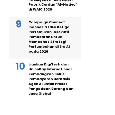
Pabrik Cerdas “AI-Native”
di WAIC 2026
Campaign Connect
Indonesia Edisi Ketiga
Pertemukan Eksekutif
Pemasaran untuk
Membahas Strategi
Pertumbuhan di Era AI
pada 2026
Lianlian DigiTech dan
UnionPay International
Kembangkan Solusi
Pembayaran Berbasis
Agen AI untuk Proses
Pengadaan Barang dan
Jasa Global