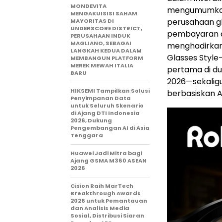
MONDEVITA
mengumumkan k
MENGAKUISISI SAHAM
perusahaan g
MAYORITAS DI
UNDERSCORE DISTRICT,
pembayaran digi
PERUSAHAAN INDUK
MAGLIANO, SEBAGAI
menghadirkan 
LANGKAH KEDUA DALAM
Glasses Styl
MEMBANGUN PLATFORM
MEREK MEWAH ITALIA
pertama di dun
BARU
2026—sekalig
HIKSEMI Tampilkan Solusi
berbasiskan A
Penyimpanan Data
untuk Seluruh Skenario
di Ajang DTI Indonesia
2026, Dukung
Pengembangan AI di Asia
Tenggara
Huawei Jadi Mitra bagi
Ajang GSMA M360 ASEAN
2026
Cision Raih MarTech
Breakthrough Awards
2026 untuk Pemantauan
dan Analisis Media
Sosial, Distribusi Siaran