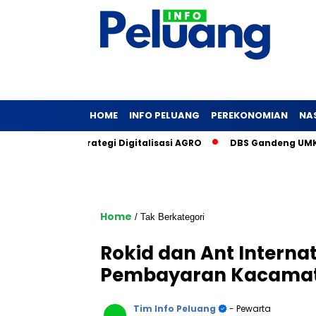
HOME
INFO PELUANG
PEREKONOMIAN
NA
 Ini Strategi Digitalisasi AGRO
DBS Gandeng UMKM Sosial L
Home
/ Tak Berkategori
Rokid dan Ant Interna
Pembayaran Kacamat
Tim Info Peluang
- Pewarta