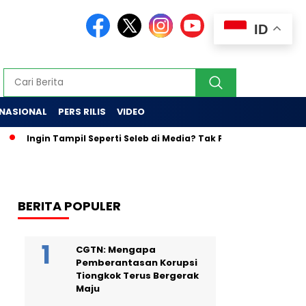
ID
RNASIONAL
PERS RILIS
VIDEO
n Tampil Seperti Seleb di Media? Tak Percaya Diri Bertemu Jurnali
BERITA POPULER
CGTN: Mengapa
Pemberantasan Korupsi
Tiongkok Terus Bergerak
Maju