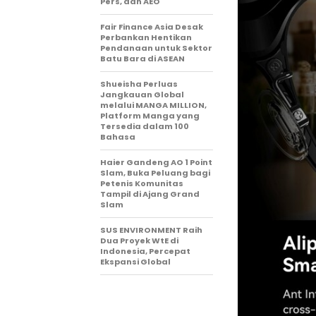
Pers, dan AEO
Fair Finance Asia Desak
Perbankan Hentikan
Pendanaan untuk Sektor
Batu Bara di ASEAN
Shueisha Perluas
Jangkauan Global
melalui MANGA MILLION,
Platform Manga yang
Tersedia dalam 100
Bahasa
Haier Gandeng AO 1 Point
Slam, Buka Peluang bagi
Petenis Komunitas
Tampil di Ajang Grand
Slam
SUS ENVIRONMENT Raih
Dua Proyek WtE di
Indonesia, Percepat
Ekspansi Global