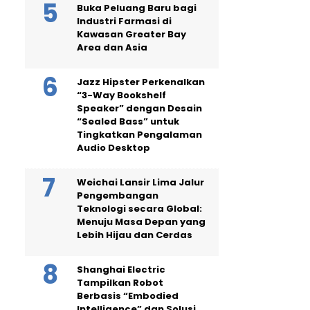
Buka Peluang Baru bagi
Industri Farmasi di
Kawasan Greater Bay
Area dan Asia
Jazz Hipster Perkenalkan
“3-Way Bookshelf
Speaker” dengan Desain
“Sealed Bass” untuk
Tingkatkan Pengalaman
Audio Desktop
Weichai Lansir Lima Jalur
Pengembangan
Teknologi secara Global:
Menuju Masa Depan yang
Lebih Hijau dan Cerdas
Shanghai Electric
Tampilkan Robot
Berbasis “Embodied
Intelligence” dan Solusi