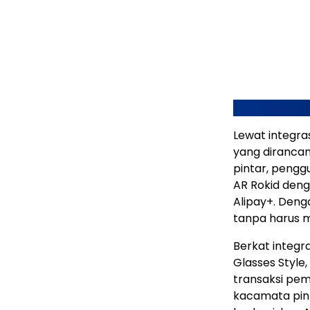
Lewat integra
yang dirancan
pintar, peng
AR Rokid deng
Alipay+. Deng
tanpa harus 
Berkat integr
Glasses Styl
transaksi pe
kacamata pint