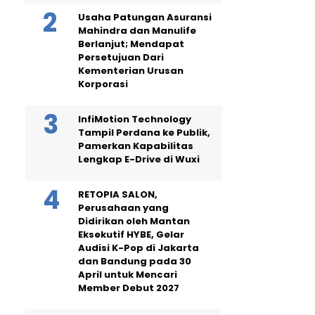
Usaha Patungan Asuransi
Mahindra dan Manulife
Berlanjut; Mendapat
Persetujuan Dari
Kementerian Urusan
Korporasi
InfiMotion Technology
Tampil Perdana ke Publik,
Pamerkan Kapabilitas
Lengkap E-Drive di Wuxi
RETOPIA SALON,
Perusahaan yang
Didirikan oleh Mantan
Eksekutif HYBE, Gelar
Audisi K-Pop di Jakarta
dan Bandung pada 30
April untuk Mencari
Member Debut 2027