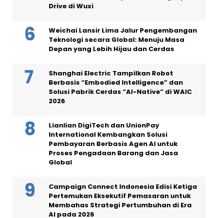
Drive di Wuxi
Weichai Lansir Lima Jalur Pengembangan
Teknologi secara Global: Menuju Masa
Depan yang Lebih Hijau dan Cerdas
Shanghai Electric Tampilkan Robot
Berbasis “Embodied Intelligence” dan
Solusi Pabrik Cerdas “AI-Native” di WAIC
2026
Lianlian DigiTech dan UnionPay
International Kembangkan Solusi
Pembayaran Berbasis Agen AI untuk
Proses Pengadaan Barang dan Jasa
Global
Campaign Connect Indonesia Edisi Ketiga
Pertemukan Eksekutif Pemasaran untuk
Membahas Strategi Pertumbuhan di Era
AI pada 2026