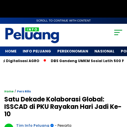
SCROLL TO CONTINUE WITH CONTENT
HOME
INFO PELUANG
PEREKONOMIAN
NASIONAL
PO
igitalisasi AGRO
DBS Gandeng UMKM Sosial Latih 500 Petani
/
Home
Pers Rilis
Satu Dekade Kolaborasi Global:
ISSCAD di PKU Rayakan Hari Jadi Ke-
10
Tim Info Peluang
- Pewarta