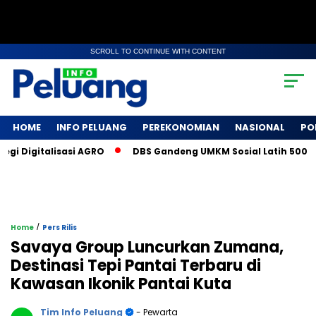
SCROLL TO CONTINUE WITH CONTENT
HOME
INFO PELUANG
PEREKONOMIAN
NASIONAL
PO
Digitalisasi AGRO
DBS Gandeng UMKM Sosial Latih 500 Petan
/
Home
Pers Rilis
Savaya Group Luncurkan Zumana,
Destinasi Tepi Pantai Terbaru di
Kawasan Ikonik Pantai Kuta
Tim Info Peluang
- Pewarta