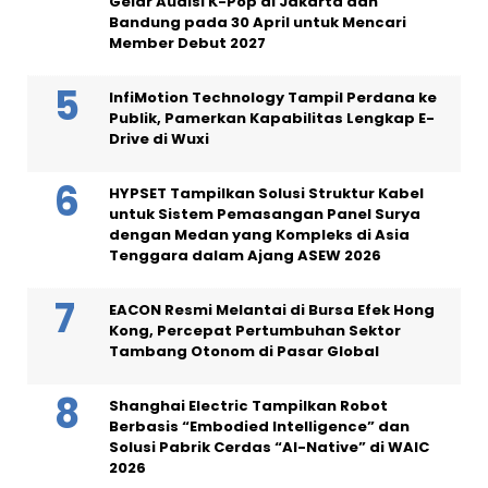
Gelar Audisi K-Pop di Jakarta dan
Bandung pada 30 April untuk Mencari
Member Debut 2027
InfiMotion Technology Tampil Perdana ke
Publik, Pamerkan Kapabilitas Lengkap E-
Drive di Wuxi
HYPSET Tampilkan Solusi Struktur Kabel
untuk Sistem Pemasangan Panel Surya
dengan Medan yang Kompleks di Asia
Tenggara dalam Ajang ASEW 2026
EACON Resmi Melantai di Bursa Efek Hong
Kong, Percepat Pertumbuhan Sektor
Tambang Otonom di Pasar Global
Shanghai Electric Tampilkan Robot
Berbasis “Embodied Intelligence” dan
Solusi Pabrik Cerdas “AI-Native” di WAIC
2026