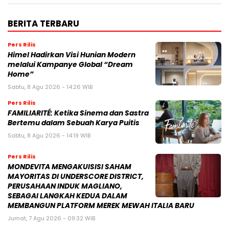
BERITA TERBARU
Pers Rilis
Himel Hadirkan Visi Hunian Modern
melalui Kampanye Global “Dream
Home”
Sabtu, 8 Agu 2026 - 14:26 WIB
Pers Rilis
FAMILIARITÉ: Ketika Sinema dan Sastra
Bertemu dalam Sebuah Karya Puitis
Sabtu, 8 Agu 2026 - 14:19 WIB
Pers Rilis
MONDEVITA MENGAKUISISI SAHAM
MAYORITAS DI UNDERSCORE DISTRICT,
PERUSAHAAN INDUK MAGLIANO,
SEBAGAI LANGKAH KEDUA DALAM
MEMBANGUN PLATFORM MEREK MEWAH ITALIA BARU
Jumat, 7 Agu 2026 - 09:32 WIB