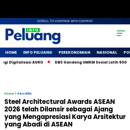
SCROLL TO CONTINUE WITH CONTENT
HOME
INFO PELUANG
PEREKONOMIAN
NASIONAL
PO
Digitalisasi AGRO
DBS Gandeng UMKM Sosial Latih 500 Petan
/
Home
Pers Rilis
Steel Architectural Awards ASEAN
2026 telah Dilansir sebagai Ajang
yang Mengapresiasi Karya Arsitektur
yang Abadi di ASEAN