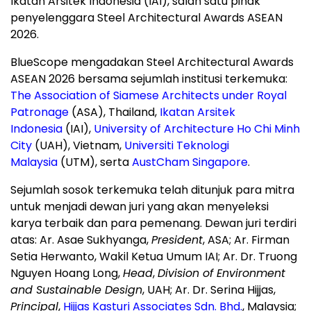
Ikatan Arsitek Indonesia (IAI), salah satu pihak
penyelenggara Steel Architectural Awards ASEAN
2026.
BlueScope mengadakan Steel Architectural Awards
ASEAN 2026 bersama sejumlah institusi terkemuka:
The Association of Siamese Architects under Royal
Patronage
(ASA), Thailand,
Ikatan Arsitek
Indonesia
(IAI),
University of Architecture Ho Chi Minh
City
(UAH), Vietnam,
Universiti Teknologi
Malaysia
(UTM), serta
AustCham Singapore
.
Sejumlah sosok terkemuka telah ditunjuk para mitra
untuk menjadi dewan juri yang akan menyeleksi
karya terbaik dan para pemenang. Dewan juri terdiri
atas: Ar. Asae Sukhyanga,
President
, ASA; Ar. Firman
Setia Herwanto, Wakil Ketua Umum IAI; Ar. Dr.
Truong
Nguyen Hoang Long
,
Head
,
Division of Environment
and Sustainable Design
, UAH; Ar. Dr. Serina Hijjas,
Principal
,
Hijjas Kasturi Associates Sdn. Bhd.
,
Malaysia
;