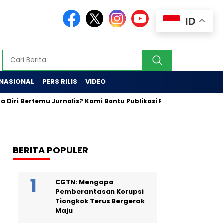
ID
RNASIONAL
PERS RILIS
VIDEO
rtemu Jurnalis? Kami Bantu Publikasi Profil Anda!
Efektif u
BERITA POPULER
CGTN: Mengapa
Pemberantasan Korupsi
Tiongkok Terus Bergerak
Maju