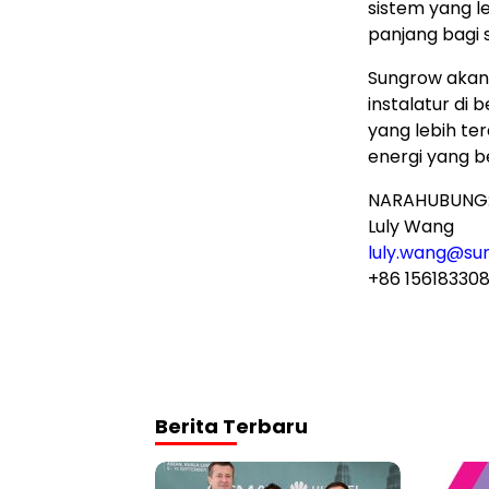
sistem yang l
panjang bagi 
Sungrow akan 
instalatur d
yang lebih te
energi yang b
NARAHUBUNG
Luly Wang
luly.wang@s
+86 15618330
Berita Terbaru