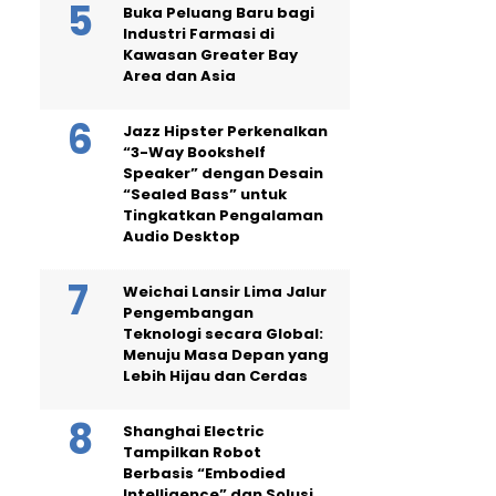
Buka Peluang Baru bagi
Industri Farmasi di
Kawasan Greater Bay
Area dan Asia
Jazz Hipster Perkenalkan
“3-Way Bookshelf
Speaker” dengan Desain
“Sealed Bass” untuk
Tingkatkan Pengalaman
Audio Desktop
Weichai Lansir Lima Jalur
Pengembangan
Teknologi secara Global:
Menuju Masa Depan yang
Lebih Hijau dan Cerdas
Shanghai Electric
Tampilkan Robot
Berbasis “Embodied
Intelligence” dan Solusi