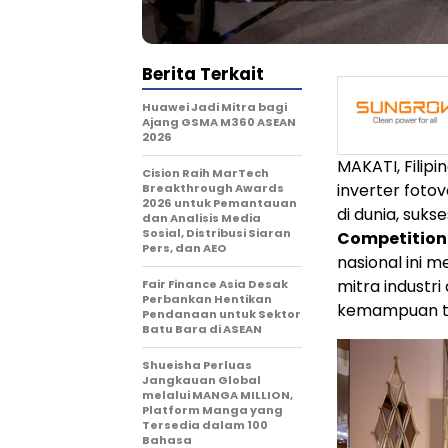
Berita Terkait
Huawei Jadi Mitra bagi
Ajang GSMA M360 ASEAN
2026
MAKATI, Filipi
Cision Raih MarTech
inverter foto
Breakthrough Awards
2026 untuk Pemantauan
di dunia, suk
dan Analisis Media
Sosial, Distribusi Siaran
Competition 
Pers, dan AEO
nasional ini m
mitra industri
Fair Finance Asia Desak
Perbankan Hentikan
kemampuan tekn
Pendanaan untuk Sektor
Batu Bara di ASEAN
Shueisha Perluas
Jangkauan Global
melalui MANGA MILLION,
Platform Manga yang
Tersedia dalam 100
Bahasa