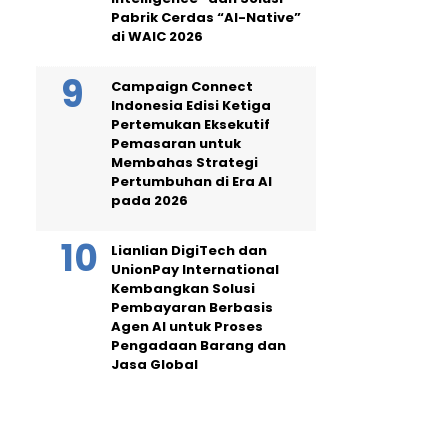
Pabrik Cerdas “AI-Native”
di WAIC 2026
Campaign Connect
Indonesia Edisi Ketiga
Pertemukan Eksekutif
Pemasaran untuk
Membahas Strategi
Pertumbuhan di Era AI
pada 2026
Lianlian DigiTech dan
UnionPay International
Kembangkan Solusi
Pembayaran Berbasis
Agen AI untuk Proses
Pengadaan Barang dan
Jasa Global