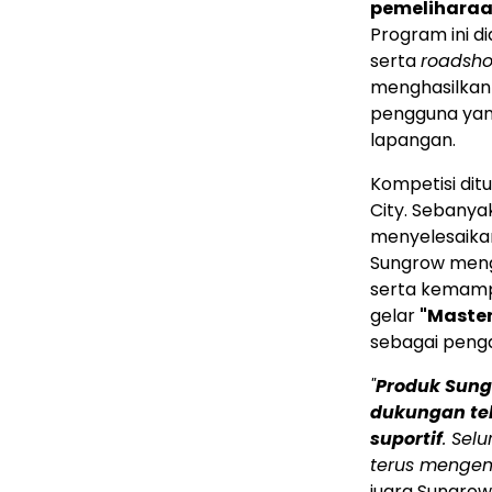
pemeliharaa
Program ini d
serta
roadsh
menghasilkan 
pengguna yang
lapangan.
Kompetisi dit
City. Sebanyak
menyelesaikan
Sungrow mengu
serta kemampu
gelar
"Master
sebagai penga
"
Produk Sung
dukungan tek
suportif
. Sel
terus mengem
juara Sungrow 