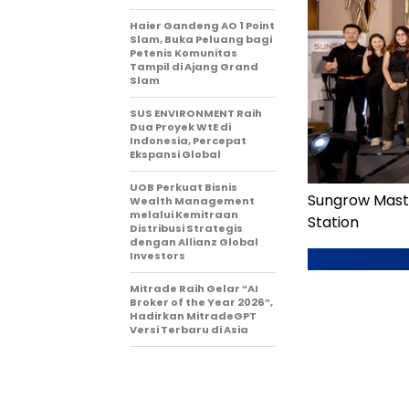
Haier Gandeng AO 1 Point
Slam, Buka Peluang bagi
Petenis Komunitas
Tampil di Ajang Grand
Slam
SUS ENVIRONMENT Raih
Dua Proyek WtE di
Indonesia, Percepat
Ekspansi Global
UOB Perkuat Bisnis
Sungrow Master
Wealth Management
melalui Kemitraan
Station
Distribusi Strategis
dengan Allianz Global
Investors
Mitrade Raih Gelar “AI
Broker of the Year 2026”,
Hadirkan MitradeGPT
Versi Terbaru di Asia