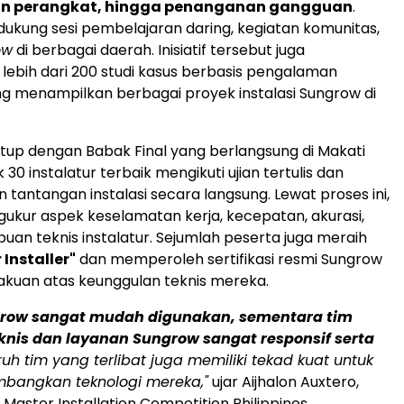
n perangkat, hingga penanganan gangguan
.
idukung sesi pembelajaran daring, kegiatan komunitas,
ow
di berbagai daerah. Inisiatif tersebut juga
lebih dari 200 studi kasus berbasis pengalaman
 menampilkan berbagai proyek instalasi Sungrow di
utup dengan Babak Final yang berlangsung di Makati
 30 instalatur terbaik mengikuti ujian tertulis dan
 tantangan instalasi secara langsung. Lewat proses ini,
kur aspek keselamatan kerja, kecepatan, akurasi,
an teknis instalatur. Sejumlah peserta juga meraih
 Installer"
dan memperoleh sertifikasi resmi Sungrow
kuan atas keunggulan teknis mereka.
row sangat mudah digunakan, sementara tim
nis dan layanan Sungrow sangat responsif serta
uruh tim yang terlibat juga memiliki tekad kuat untuk
bangkan teknologi mereka,"
ujar Aijhalon Auxtero,
Master Installation Competition Philippines.