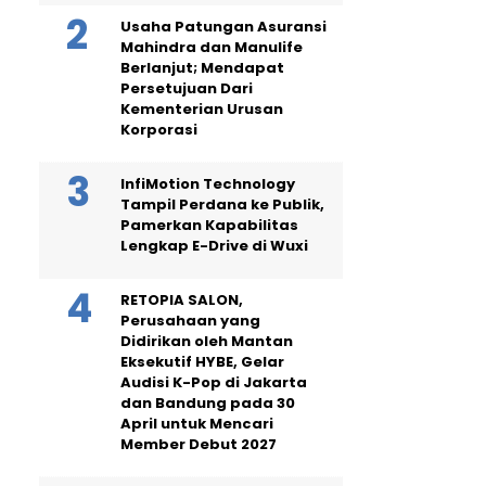
Usaha Patungan Asuransi
Mahindra dan Manulife
Berlanjut; Mendapat
Persetujuan Dari
Kementerian Urusan
Korporasi
InfiMotion Technology
Tampil Perdana ke Publik,
Pamerkan Kapabilitas
Lengkap E-Drive di Wuxi
RETOPIA SALON,
Perusahaan yang
Didirikan oleh Mantan
Eksekutif HYBE, Gelar
Audisi K-Pop di Jakarta
dan Bandung pada 30
April untuk Mencari
Member Debut 2027