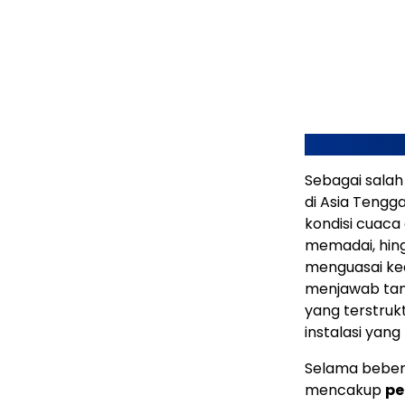
Sebagai salah
di Asia Tengga
kondisi cuaca 
memadai, hing
menguasai kea
menjawab tan
yang terstruk
instalasi yang
Selama bebera
mencakup
pe