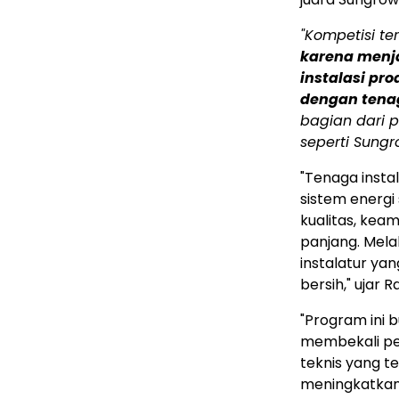
"Kompetisi te
karena men
instalasi pr
dengan tenaga
bagian dari 
seperti Sungr
"Tenaga instal
sistem energi
kualitas, kea
panjang. Mel
instalatur ya
bersih," ujar
"Program ini 
membekali pe
teknis yang te
meningkatkan 