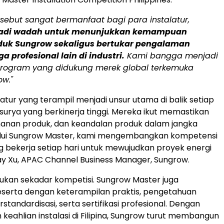
rsebut sangat bermanfaat bagi para instalatur,
jadi wadah untuk menunjukkan kemampuan
oduk Sungrow sekaligus bertukar pengalaman
 profesional lain di industri.
Kami bangga menjadi
program yang didukung merek global terkemuka
ow."
atur yang terampil menjadi unsur utama di balik setiap
 surya yang berkinerja tinggi. Mereka ikut memastikan
manan produk, dan keandalan produk dalam jangka
alui Sungrow Master, kami mengembangkan kompetensi
ng bekerja setiap hari untuk mewujudkan proyek energi
 Ray Xu, APAC Channel Business Manager, Sungrow.
bukan sekadar kompetisi. Sungrow Master juga
serta dengan keterampilan praktis, pengetahuan
rstandardisasi, serta sertifikasi profesional. Dengan
keahlian instalasi di Filipina, Sungrow turut membangun