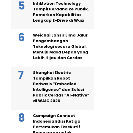
InfiMotion Technology
Tampil Perdana ke Publik,
Pamerkan Kapabilitas
Lengkap E-Drive di Wuxi
Weichai Lansir Lima Jalur
Pengembangan
Teknologi secara Global:
Menuju Masa Depan yang
Lebih Hijau dan Cerdas
Shanghai Electric
Tampilkan Robot
Berbasis “Embodied
Intelligence” dan Solusi
Pabrik Cerdas “AI-Native”
di WAIC 2026
Campaign Connect
Indonesia Edisi Ketiga
Pertemukan Eksekutif
Pemasaran untuk