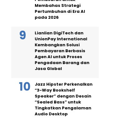
Membahas Strategi
Pertumbuhan di Era AI
pada 2026
Lianlian DigiTech dan
UnionPay International
Kembangkan Solusi
Pembayaran Berbasis
Agen AI untuk Proses
Pengadaan Barang dan
Jasa Global
Jazz Hipster Perkenalkan
“3-Way Bookshelf
Speaker” dengan Desain
“Sealed Bass” untuk
Tingkatkan Pengalaman
Audio Desktop