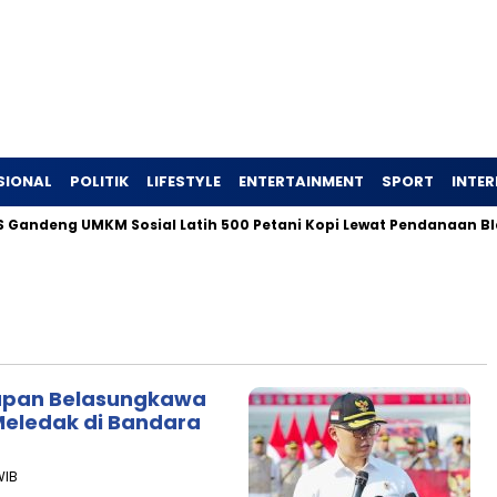
SIONAL
POLITIK
LIFESTYLE
ENTERTAINMENT
SPORT
INTE
ndeng UMKM Sosial Latih 500 Petani Kopi Lewat Pendanaan Blend
apan Belasungkawa
 Meledak di Bandara
WIB