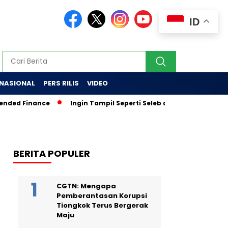
ID
RNASIONAL
PERS RILIS
VIDEO
ed Finance
Ingin Tampil Seperti Seleb di Media? Tak Percaya
BERITA POPULER
CGTN: Mengapa
Pemberantasan Korupsi
Tiongkok Terus Bergerak
Maju