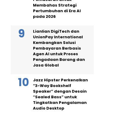
Membahas Strategi
Pertumbuhan di Era AI
pada 2026
Lianlian DigiTech dan
UnionPay International
Kembangkan Solusi
Pembayaran Berbasis
Agen AI untuk Proses
Pengadaan Barang dan
Jasa Global
Jazz Hipster Perkenalkan
“3-Way Bookshelf
Speaker” dengan Desain
“Sealed Bass” untuk
Tingkatkan Pengalaman
Audio Desktop