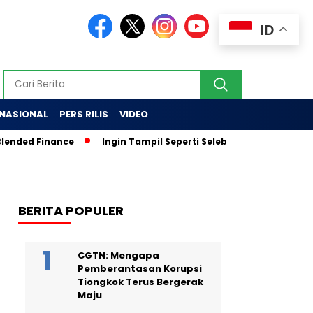
ID
RNASIONAL
PERS RILIS
VIDEO
nded Finance
Ingin Tampil Seperti Seleb di Media? Tak Percay
BERITA POPULER
CGTN: Mengapa
Pemberantasan Korupsi
Tiongkok Terus Bergerak
Maju