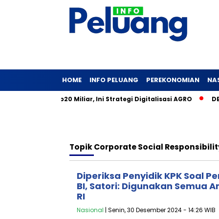
HOME
INFO PELUANG
PEREKONOMIAN
NA
ack Saham Rp20 Miliar, Ini Strategi Digitalisasi AGRO
DBS G
Topik
Corporate Social Responsibilit
Diperiksa Penyidik KPK Soal P
BI, Satori: Digunakan Semua A
RI
Nasional
| Senin, 30 Desember 2024 - 14:26 WIB