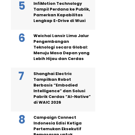
InfiMotion Technology
Tampil Perdana ke Publik,
Pamerkan Kapabilitas
Lengkap E-Drive di Wuxi
Weichai Lansir Lima Jalur
Pengembangan
Teknologi secara Global:
Menuju Masa Depan yang
Lebih Hijau dan Cerdas
Shanghai Electric
Tampilkan Robot
Berbasis “Embodied
Intelligence” dan Solusi
Pabrik Cerdas “AI-Native”
di WAIC 2026
Campaign Connect
Indonesia Edisi Ketiga
Pertemukan Eksekutif
Pemasaran untuk