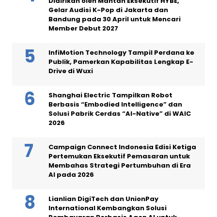
Didirikan oleh Mantan Eksekutif HYBE,
Gelar Audisi K-Pop di Jakarta dan
Bandung pada 30 April untuk Mencari
Member Debut 2027
InfiMotion Technology Tampil Perdana ke
Publik, Pamerkan Kapabilitas Lengkap E-
Drive di Wuxi
Shanghai Electric Tampilkan Robot
Berbasis “Embodied Intelligence” dan
Solusi Pabrik Cerdas “AI-Native” di WAIC
2026
Campaign Connect Indonesia Edisi Ketiga
Pertemukan Eksekutif Pemasaran untuk
Membahas Strategi Pertumbuhan di Era
AI pada 2026
Lianlian DigiTech dan UnionPay
International Kembangkan Solusi