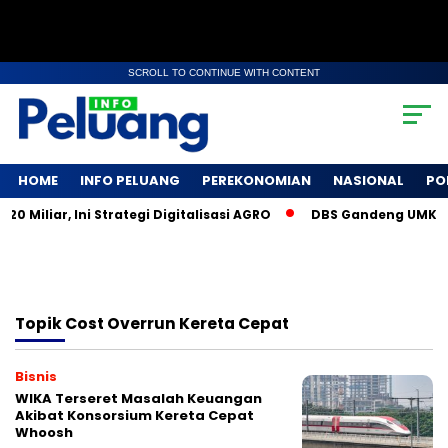
SCROLL TO CONTINUE WITH CONTENT
HOME
INFO PELUANG
PEREKONOMIAN
NASIONAL
PO
Miliar, Ini Strategi Digitalisasi AGRO
DBS Gandeng UMKM So
Topik
Cost Overrun Kereta Cepat
Bisnis
WIKA Terseret Masalah Keuangan
Akibat Konsorsium Kereta Cepat
Whoosh