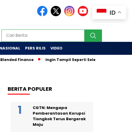
ID
RNASIONAL
PERS RILIS
VIDEO
ended Finance
Ingin Tampil Seperti Seleb di Media? Tak Perca
BERITA POPULER
CGTN: Mengapa
Pemberantasan Korupsi
Tiongkok Terus Bergerak
Maju