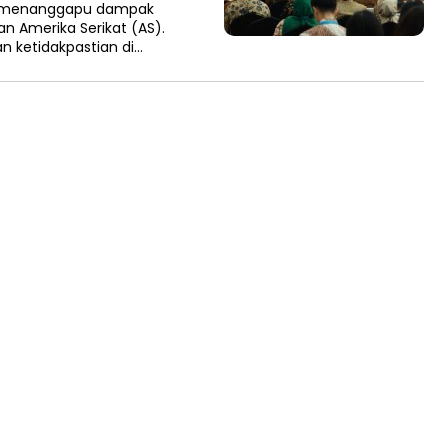
to menanggapu dampak
an Amerika Serikat (AS).
n ketidakpastian di…