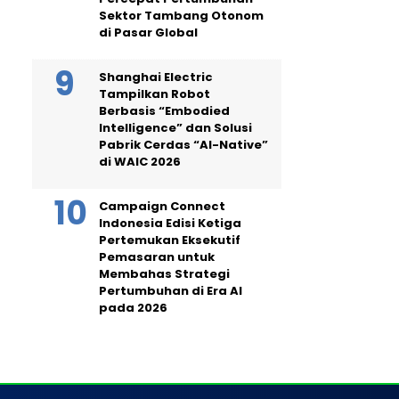
Sektor Tambang Otonom
di Pasar Global
Shanghai Electric
Tampilkan Robot
Berbasis “Embodied
Intelligence” dan Solusi
Pabrik Cerdas “AI-Native”
di WAIC 2026
Campaign Connect
Indonesia Edisi Ketiga
Pertemukan Eksekutif
Pemasaran untuk
Membahas Strategi
Pertumbuhan di Era AI
pada 2026