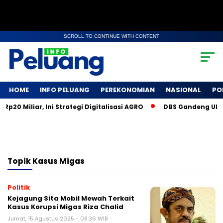
SCROLL TO CONTINUE WITH CONTENT
HOME
INFO PELUANG
PEREKONOMIAN
NASIONAL
PO
0 Miliar, Ini Strategi Digitalisasi AGRO
DBS Gandeng UMKM 
Topik
Kasus Migas
Politik
Kejagung Sita Mobil Mewah Terkait
Kasus Korupsi Migas Riza Chalid
Jumat, 15 Agustus 2025 - 08:36 WIB