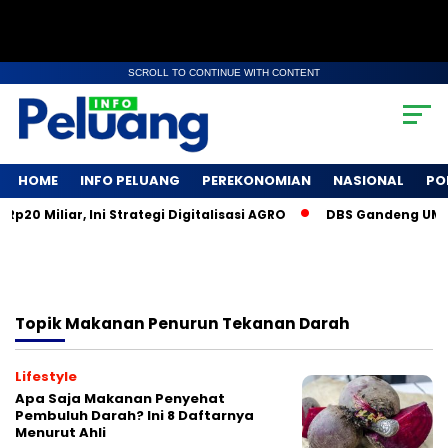
SCROLL TO CONTINUE WITH CONTENT
HOME
INFO PELUANG
PEREKONOMIAN
NASIONAL
PO
0 Miliar, Ini Strategi Digitalisasi AGRO
DBS Gandeng UMKM 
Topik
Makanan Penurun Tekanan Darah
Lifestyle
Apa Saja Makanan Penyehat
Pembuluh Darah? Ini 8 Daftarnya
Menurut Ahli