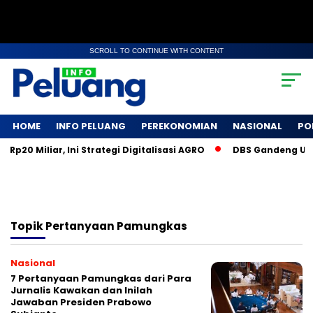
SCROLL TO CONTINUE WITH CONTENT
HOME
INFO PELUANG
PEREKONOMIAN
NASIONAL
PO
20 Miliar, Ini Strategi Digitalisasi AGRO
DBS Gandeng UMKM
Topik
Pertanyaan Pamungkas
Nasional
7 Pertanyaan Pamungkas dari Para
Jurnalis Kawakan dan Inilah
Jawaban Presiden Prabowo