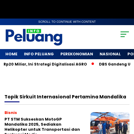
SCROLL TO CONTINUE WITH CONTENT
HOME
INFO PELUANG
PEREKONOMIAN
NASIONAL
PO
20 Miliar, Ini Strategi Digitalisasi AGRO
DBS Gandeng UMKM 
Topik
Sirkuit Internasional Pertamina Mandalika
Bisnis
PT STM Sukseskan MotoGP
Mandalika 2025, Sediakan
Helikopter untuk Transportasi dan