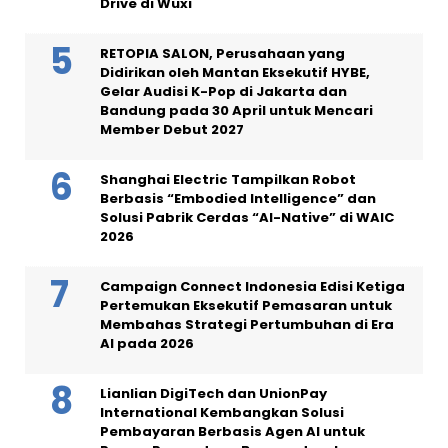
Drive di Wuxi
RETOPIA SALON, Perusahaan yang
Didirikan oleh Mantan Eksekutif HYBE,
Gelar Audisi K-Pop di Jakarta dan
Bandung pada 30 April untuk Mencari
Member Debut 2027
Shanghai Electric Tampilkan Robot
Berbasis “Embodied Intelligence” dan
Solusi Pabrik Cerdas “AI-Native” di WAIC
2026
Campaign Connect Indonesia Edisi Ketiga
Pertemukan Eksekutif Pemasaran untuk
Membahas Strategi Pertumbuhan di Era
AI pada 2026
Lianlian DigiTech dan UnionPay
International Kembangkan Solusi
Pembayaran Berbasis Agen AI untuk