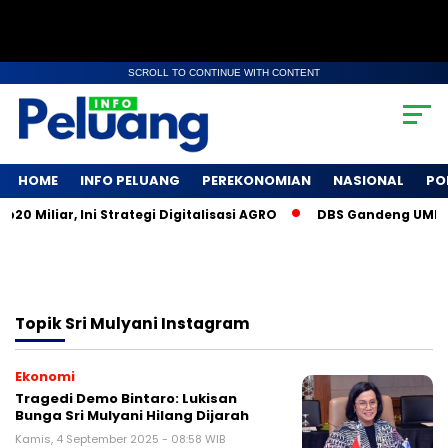
SCROLL TO CONTINUE WITH CONTENT
HOME
INFO PELUANG
PEREKONOMIAN
NASIONAL
PO
 Miliar, Ini Strategi Digitalisasi AGRO
DBS Gandeng UMKM So
Topik
Sri Mulyani Instagram
Ekonomi
Tragedi Demo Bintaro: Lukisan
Bunga Sri Mulyani Hilang Dijarah
Kamis, 4 September 2025 - 08:58 WIB