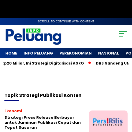
SCROLL TO CONTINUE WITH CONTENT
HOME
INFO PELUANG
PEREKONOMIAN
NASIONAL
PO
0 Miliar, Ini Strategi Digitalisasi AGRO
DBS Gandeng UMKM 
Topik
Strategi Publikasi Konten
Ekonomi
Strategi Press Release Berbayar
untuk Jaminan Publikasi Cepat dan
Tepat Sasaran